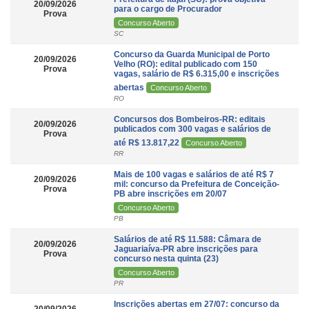
20/09/2026
para o cargo de Procurador
Prova
Concurso Aberto
SC
Concurso da Guarda Municipal de Porto
20/09/2026
Velho (RO): edital publicado com 150
Prova
vagas, salário de R$ 6.315,00 e inscrições
abertas
Concurso Aberto
RO
Concursos dos Bombeiros-RR: editais
20/09/2026
publicados com 300 vagas e salários de
Prova
até R$ 13.817,22
Concurso Aberto
RR
Mais de 100 vagas e salários de até R$ 7
20/09/2026
mil: concurso da Prefeitura de Conceição-
Prova
PB abre inscrições em 20/07
Concurso Aberto
PB
Salários de até R$ 11.588: Câmara de
20/09/2026
Jaguariaíva-PR abre inscrições para
Prova
concurso nesta quinta (23)
Concurso Aberto
PR
Inscrições abertas em 27/07: concurso da