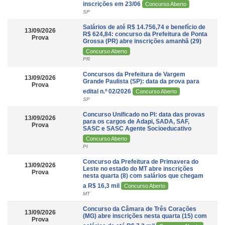
inscrições em 23/06
Concurso Aberto
SP
Salários de até R$ 14.756,74 e benefício de
13/09/2026
R$ 624,84: concurso da Prefeitura de Ponta
Prova
Grossa (PR) abre inscrições amanhã (29)
Concurso Aberto
PR
Concursos da Prefeitura de Vargem
13/09/2026
Grande Paulista (SP): data da prova para
Prova
edital n.º 02/2026
Concurso Aberto
SP
Concurso Unificado no PI: data das provas
13/09/2026
para os cargos de Adapi, SADA, SAF,
Prova
SASC e SASC Agente Socioeducativo
Concurso Aberto
PI
Concurso da Prefeitura de Primavera do
13/09/2026
Leste no estado do MT abre inscrições
Prova
nesta quarta (8) com salários que chegam
a R$ 16,3 mil
Concurso Aberto
MT
Concurso da Câmara de Três Corações
13/09/2026
(MG) abre inscrições nesta quarta (15) com
Prova