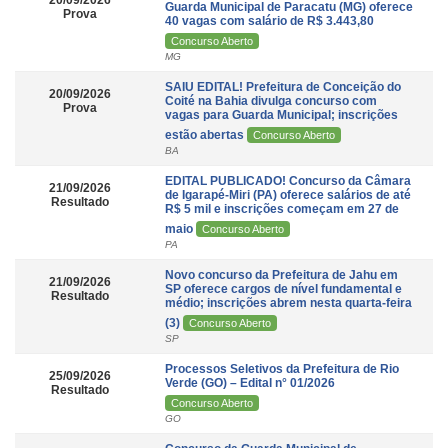
20/09/2026
Guarda Municipal de Paracatu (MG) oferece
Prova
40 vagas com salário de R$ 3.443,80
Concurso Aberto
MG
SAIU EDITAL! Prefeitura de Conceição do
20/09/2026
Coité na Bahia divulga concurso com
Prova
vagas para Guarda Municipal; inscrições
estão abertas
Concurso Aberto
BA
EDITAL PUBLICADO! Concurso da Câmara
21/09/2026
de Igarapé-Miri (PA) oferece salários de até
Resultado
R$ 5 mil e inscrições começam em 27 de
maio
Concurso Aberto
PA
Novo concurso da Prefeitura de Jahu em
21/09/2026
SP oferece cargos de nível fundamental e
Resultado
médio; inscrições abrem nesta quarta-feira
(3)
Concurso Aberto
SP
Processos Seletivos da Prefeitura de Rio
25/09/2026
Verde (GO) – Edital n° 01/2026
Resultado
Concurso Aberto
GO