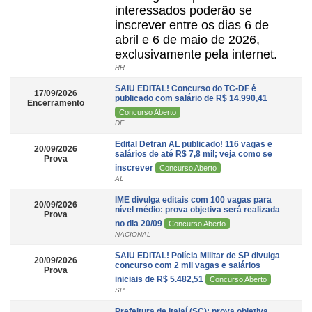
interessados poderão se
inscrever entre os dias 6 de
abril e 6 de maio de 2026,
exclusivamente pela internet.
RR
SAIU EDITAL! Concurso do TC-DF é
17/09/2026
publicado com salário de R$ 14.990,41
Encerramento
Concurso Aberto
DF
Edital Detran AL publicado! 116 vagas e
20/09/2026
salários de até R$ 7,8 mil; veja como se
Prova
inscrever
Concurso Aberto
AL
IME divulga editais com 100 vagas para
20/09/2026
nível médio: prova objetiva será realizada
Prova
no dia 20/09
Concurso Aberto
NACIONAL
SAIU EDITAL! Polícia Militar de SP divulga
20/09/2026
concurso com 2 mil vagas e salários
Prova
iniciais de R$ 5.482,51
Concurso Aberto
SP
Prefeitura de Itajaí (SC): prova objetiva