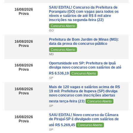
SAIU EDITAL! Concurso da Prefeitura de
16/08/2026
Porangatu (GO) com vagas para todos os
Prova
níveis e salários de até R$ 8 mil abre
inscrições na segunda-feira (22)
Concurso Aberto
GO
Prefeitura de Bom Jardim de Minas (MG):
16/08/2026
data da prova do concurso público
Prova
Concurso Aberto
MG
Oportunidade em SP: Prefeitura de Ipuã
16/08/2026
divulga novo concurso com salários de até
Prova
R$ 6.536,19
Concurso Aberto
SP
Mais de 120 vagas e salários acima de R$
16/08/2026
19 mil: Prefeitura de Itupeva (SP) divulga
Prova
novo concurso com inscrições abertas
nesta terça-feira (23)
Concurso Aberto
SP
SAIU EDITAL! Novo concurso da Câmara
16/08/2026
de Pirajuí-SP é divulgado com salários de
Prova
até R$ 5.269,45
Concurso Aberto
SP