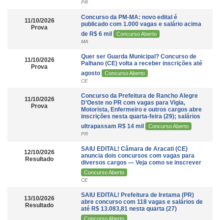
PR
Concurso da PM-MA: novo edital é
11/10/2026
publicado com 1.000 vagas e salário acima
Prova
de R$ 6 mil
Concurso Aberto
MA
Quer ser Guarda Municipal? Concurso de
11/10/2026
Palhano (CE) volta a receber inscrições até
Prova
agosto
Concurso Aberto
CE
Concurso da Prefeitura de Rancho Alegre
11/10/2026
D’Oeste no PR com vagas para Vigia,
Prova
Motorista, Enfermeiro e outros cargos abre
inscrições nesta quarta-feira (29); salários
ultrapassam R$ 14 mil
Concurso Aberto
PR
SAIU EDITAL! Câmara de Aracati (CE)
12/10/2026
anuncia dois concursos com vagas para
Resultado
diversos cargos — Veja como se inscrever
Concurso Aberto
CE
SAIU EDITAL! Prefeitura de Iretama (PR)
13/10/2026
abre concurso com 118 vagas e salários de
Resultado
até R$ 13.083,81 nesta quarta (27)
Concurso Aberto