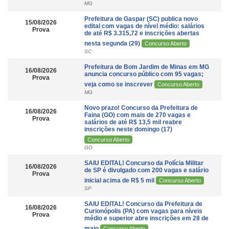
MG
Prefeitura de Gaspar (SC) publica novo
15/08/2026
edital com vagas de nível médio: salários
Prova
de até R$ 3.315,72 e inscrições abertas
nesta segunda (29)
Concurso Aberto
SC
Prefeitura de Bom Jardim de Minas em MG
16/08/2026
anuncia concurso público com 95 vagas;
Prova
veja como se inscrever
Concurso Aberto
MG
Novo prazo! Concurso da Prefeitura de
16/08/2026
Faina (GO) com mais de 270 vagas e
Prova
salários de até R$ 13,5 mil reabre
inscrições neste domingo (17)
Concurso Aberto
GO
SAIU EDITAL! Concurso da Polícia Militar
16/08/2026
de SP é divulgado com 200 vagas e salário
Prova
inicial acima de R$ 5 mil
Concurso Aberto
SP
SAIU EDITAL! Concurso da Prefeitura de
16/08/2026
Curionópolis (PA) com vagas para níveis
Prova
médio e superior abre inscrições em 28 de
maio
Concurso Aberto