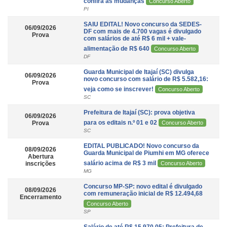
confira as mudanças
Concurso Aberto
PI
SAIU EDITAL! Novo concurso da SEDES-
06/09/2026
DF com mais de 4.700 vagas é divulgado
Prova
com salários de até R$ 6 mil + vale-
alimentação de R$ 640
Concurso Aberto
DF
Guarda Municipal de Itajaí (SC) divulga
06/09/2026
novo concurso com salário de R$ 5.582,16:
Prova
veja como se inscrever!
Concurso Aberto
SC
Prefeitura de Itajaí (SC): prova objetiva
06/09/2026
para os editais n.º 01 e 02
Prova
Concurso Aberto
SC
EDITAL PUBLICADO! Novo concurso da
08/09/2026
Guarda Municipal de Piumhi em MG oferece
Abertura
salário acima de R$ 3 mil
inscrições
Concurso Aberto
MG
Concurso MP-SP: novo edital é divulgado
08/09/2026
com remuneração inicial de R$ 12.494,68
Encerramento
Concurso Aberto
SP