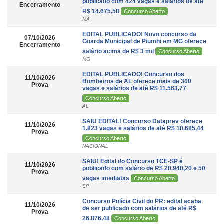
publicado com 424 vagas e salários de até
Encerramento
R$ 14.675,58
Concurso Aberto
MA
EDITAL PUBLICADO! Novo concurso da
07/10/2026
Guarda Municipal de Piumhi em MG oferece
Encerramento
salário acima de R$ 3 mil
Concurso Aberto
MG
EDITAL PUBLICADO! Concurso dos
11/10/2026
Bombeiros de AL oferece mais de 300
Prova
vagas e salários de até R$ 11.563,77
Concurso Aberto
AL
SAIU EDITAL! Concurso Dataprev oferece
11/10/2026
1.823 vagas e salários de até R$ 10.685,44
Prova
Concurso Aberto
NACIONAL
SAIU! Edital do Concurso TCE-SP é
11/10/2026
publicado com salário de R$ 20.940,20 e 50
Prova
vagas imediatas
Concurso Aberto
SP
Concurso Polícia Civil do PR: edital acaba
11/10/2026
de ser publicado com salários de até R$
Prova
26.876,48
Concurso Aberto