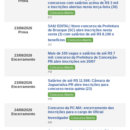
Prova
concursos com salários acima de R$ 3 mil
e inscrições abertas nesta terça-feira (30)
Concurso Aberto
ES
SAIU EDITAL! Novo concurso da Prefeitura
23/08/2026
de Brusque (SC) abre inscrições nesta
Prova
sexta (3) com salários de até R$ 8.190 e
benefícios
Concurso Aberto
SC
Mais de 100 vagas e salários de até R$ 7
23/08/2026
mil: concurso da Prefeitura de Conceição-
Encerramento
PB abre inscrições em 20/07
Concurso Aberto
PB
Salários de até R$ 11.588: Câmara de
23/08/2026
Jaguariaíva-PR abre inscrições para
Encerramento
concurso nesta quinta (23)
Concurso Aberto
PR
Concurso da PC-MA: encerramento das
24/08/2026
inscrições para o cargo de Oficial
Encerramento
Investigador
Concurso Aberto
MA