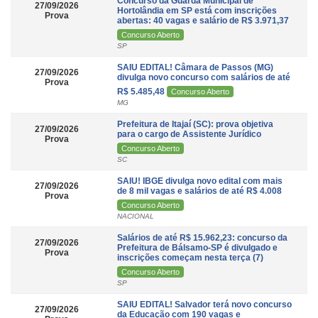
Concurso da Guarda Municipal de
27/09/2026
Hortolândia em SP está com inscrições
Prova
abertas: 40 vagas e salário de R$ 3.971,37
Concurso Aberto
SP
SAIU EDITAL! Câmara de Passos (MG)
27/09/2026
divulga novo concurso com salários de até
Prova
R$ 5.485,48
Concurso Aberto
MG
Prefeitura de Itajaí (SC): prova objetiva
27/09/2026
para o cargo de Assistente Jurídico
Prova
Concurso Aberto
SC
SAIU! IBGE divulga novo edital com mais
27/09/2026
de 8 mil vagas e salários de até R$ 4.008
Prova
Concurso Aberto
NACIONAL
Salários de até R$ 15.962,23: concurso da
27/09/2026
Prefeitura de Bálsamo-SP é divulgado e
Prova
inscrições começam nesta terça (7)
Concurso Aberto
SP
SAIU EDITAL! Salvador terá novo concurso
27/09/2026
da Educação com 190 vagas e