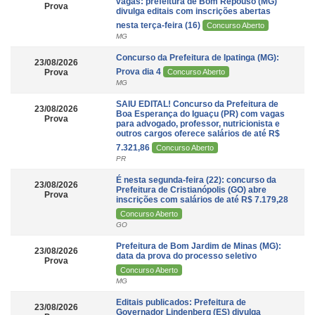
vagas: prefeitura de Bom Repouso (MG)
Prova
divulga editais com inscrições abertas
nesta terça-feira (16)
Concurso Aberto
MG
Concurso da Prefeitura de Ipatinga (MG):
23/08/2026
Prova dia 4
Prova
Concurso Aberto
MG
SAIU EDITAL! Concurso da Prefeitura de
23/08/2026
Boa Esperança do Iguaçu (PR) com vagas
Prova
para advogado, professor, nutricionista e
outros cargos oferece salários de até R$
7.321,86
Concurso Aberto
PR
É nesta segunda-feira (22): concurso da
23/08/2026
Prefeitura de Cristianópolis (GO) abre
Prova
inscrições com salários de até R$ 7.179,28
Concurso Aberto
GO
Prefeitura de Bom Jardim de Minas (MG):
23/08/2026
data da prova do processo seletivo
Prova
Concurso Aberto
MG
Editais publicados: Prefeitura de
23/08/2026
Governador Lindenberg (ES) divulga