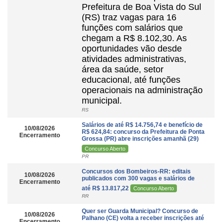
Prefeitura de Boa Vista do Sul
(RS) traz vagas para 16
funções com salários que
chegam a R$ 8.102,30. As
oportunidades vão desde
atividades administrativas,
área da saúde, setor
educacional, até funções
operacionais na administração
municipal.
RS
Salários de até R$ 14.756,74 e benefício de
10/08/2026
R$ 624,84: concurso da Prefeitura de Ponta
Encerramento
Grossa (PR) abre inscrições amanhã (29)
Concurso Aberto
PR
Concursos dos Bombeiros-RR: editais
10/08/2026
publicados com 300 vagas e salários de
Encerramento
até R$ 13.817,22
Concurso Aberto
RR
Quer ser Guarda Municipal? Concurso de
10/08/2026
Palhano (CE) volta a receber inscrições até
Encerramento