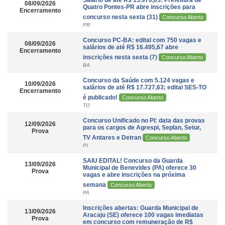
Salário de até R$ 15.970,05: Prefeitura de
08/09/2026
Quatro Pontes-PR abre inscrições para
Encerramento
concurso nesta sexta (31)
Concurso Aberto
PR
Concurso PC-BA: edital com 750 vagas e
08/09/2026
salários de até R$ 16.495,67 abre
Encerramento
inscrições nesta sexta (7)
Concurso Aberto
BA
Concurso da Saúde com 5.124 vagas e
10/09/2026
salários de até R$ 17.727,63; edital SES-TO
Encerramento
é publicado!
Concurso Aberto
TO
Concurso Unificado no PI: data das provas
12/09/2026
para os cargos de Agrespi, Seplan, Setur,
Prova
TV Antares e Detran
Concurso Aberto
PI
SAIU EDITAL! Concurso da Guarda
13/09/2026
Municipal de Benevides (PA) oferece 30
Prova
vagas e abre inscrições na próxima
semana
Concurso Aberto
PA
Inscrições abertas: Guarda Municipal de
13/09/2026
Aracaju (SE) oferece 100 vagas imediatas
Prova
em concurso com remuneração de R$