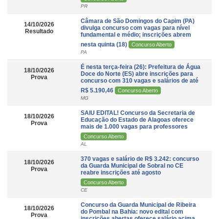
PR
Câmara de São Domingos do Capim (PA)
14/10/2026
divulga concurso com vagas para nível
Resultado
fundamental e médio; inscrições abrem
nesta quinta (18)
Concurso Aberto
PA
É nesta terça-feira (26): Prefeitura de Água
18/10/2026
Doce do Norte (ES) abre inscrições para
Prova
concurso com 310 vagas e salários de até
R$ 5.190,46
Concurso Aberto
MG
SAIU EDITAL! Concurso da Secretaria de
18/10/2026
Educação do Estado de Alagoas oferece
Prova
mais de 1.000 vagas para professores
Concurso Aberto
AL
370 vagas e salário de R$ 3.242: concurso
18/10/2026
da Guarda Municipal de Sobral no CE
Prova
reabre inscrições até agosto
Concurso Aberto
CE
Concurso da Guarda Municipal de Ribeira
18/10/2026
do Pombal na Bahia: novo edital com
Prova
inscrições abertas oferece salário acima