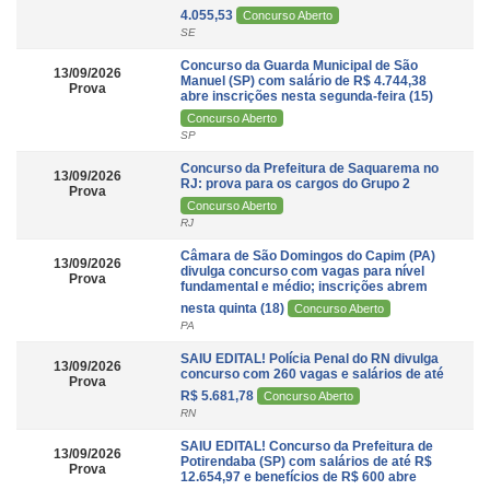
4.055,53
Concurso Aberto
SE
Concurso da Guarda Municipal de São
13/09/2026
Manuel (SP) com salário de R$ 4.744,38
Prova
abre inscrições nesta segunda-feira (15)
Concurso Aberto
SP
Concurso da Prefeitura de Saquarema no
13/09/2026
RJ: prova para os cargos do Grupo 2
Prova
Concurso Aberto
RJ
Câmara de São Domingos do Capim (PA)
13/09/2026
divulga concurso com vagas para nível
Prova
fundamental e médio; inscrições abrem
nesta quinta (18)
Concurso Aberto
PA
SAIU EDITAL! Polícia Penal do RN divulga
13/09/2026
concurso com 260 vagas e salários de até
Prova
R$ 5.681,78
Concurso Aberto
RN
SAIU EDITAL! Concurso da Prefeitura de
13/09/2026
Potirendaba (SP) com salários de até R$
Prova
12.654,97 e benefícios de R$ 600 abre