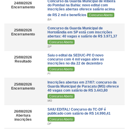
Concurso da Guarda Municipal de Ribeira
24/08/2026
do Pombal na Bahia: novo edital com
Encerramento
inscrições abertas oferece salário acima
de R$ 2 mil e benefícios
Concurso Aberto
BA
Concurso da Guarda Municipal de
25/08/2026
Hortolândia em SP está com inscrições
Encerramento
abertas: 40 vagas e salário de R$ 3.971,37
Concurso Aberto
SP
Saiu o edital da SEDUC-PI! O novo
25/08/2026
concurso com 4 mil vagas abre as
Resultado
inscrições no dia 22 de dezembro
Concurso Aberto
PI
Inscrições abertas em 27/07: concurso da
25/08/2026
Guarda Municipal de Paracatu (MG) oferece
Encerramento
40 vagas com salário de R$ 3.443,80
Concurso Aberto
MG
SAIU EDITAL! Concurso do TC-DF é
26/08/2026
publicado com salário de R$ 14.990,41
Abertura
inscrições
Concurso Aberto
DF