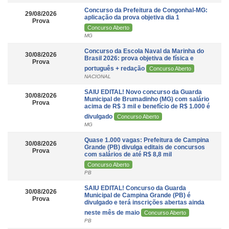
Concurso da Prefeitura de Congonhal-MG:
29/08/2026
aplicação da prova objetiva dia 1
Prova
Concurso Aberto
MG
Concurso da Escola Naval da Marinha do
30/08/2026
Brasil 2026: prova objetiva de física e
Prova
português + redação
Concurso Aberto
NACIONAL
SAIU EDITAL! Novo concurso da Guarda
30/08/2026
Municipal de Brumadinho (MG) com salário
Prova
acima de R$ 3 mil e benefício de R$ 1.000 é
divulgado
Concurso Aberto
MG
Quase 1.000 vagas: Prefeitura de Campina
30/08/2026
Grande (PB) divulga editais de concursos
Prova
com salários de até R$ 8,8 mil
Concurso Aberto
PB
SAIU EDITAL! Concurso da Guarda
30/08/2026
Municipal de Campina Grande (PB) é
Prova
divulgado e terá inscrições abertas ainda
neste mês de maio
Concurso Aberto
PB