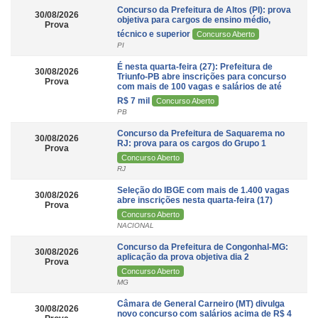
Concurso da Prefeitura de Altos (PI): prova
30/08/2026
objetiva para cargos de ensino médio,
Prova
técnico e superior
Concurso Aberto
PI
É nesta quarta-feira (27): Prefeitura de
30/08/2026
Triunfo-PB abre inscrições para concurso
Prova
com mais de 100 vagas e salários de até
R$ 7 mil
Concurso Aberto
PB
Concurso da Prefeitura de Saquarema no
30/08/2026
RJ: prova para os cargos do Grupo 1
Prova
Concurso Aberto
RJ
Seleção do IBGE com mais de 1.400 vagas
30/08/2026
abre inscrições nesta quarta-feira (17)
Prova
Concurso Aberto
NACIONAL
Concurso da Prefeitura de Congonhal-MG:
30/08/2026
aplicação da prova objetiva dia 2
Prova
Concurso Aberto
MG
Câmara de General Carneiro (MT) divulga
30/08/2026
novo concurso com salários acima de R$ 4