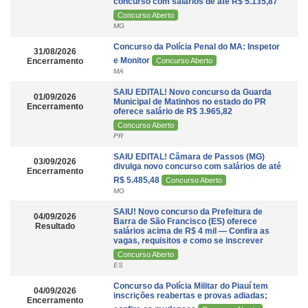
concurso com salários de até R$ 5.135,87
Concurso Aberto
MG
Concurso da Polícia Penal do MA: Inspetor
31/08/2026
e Monitor
Encerramento
Concurso Aberto
MA
SAIU EDITAL! Novo concurso da Guarda
01/09/2026
Municipal de Matinhos no estado do PR
Encerramento
oferece salário de R$ 3.965,82
Concurso Aberto
PR
SAIU EDITAL! Câmara de Passos (MG)
03/09/2026
divulga novo concurso com salários de até
Encerramento
R$ 5.485,48
Concurso Aberto
MG
SAIU! Novo concurso da Prefeitura de
04/09/2026
Barra de São Francisco (ES) oferece
Resultado
salários acima de R$ 4 mil — Confira as
vagas, requisitos e como se inscrever
Concurso Aberto
ES
Concurso da Polícia Militar do Piauí tem
04/09/2026
inscrições reabertas e provas adiadas;
Encerramento