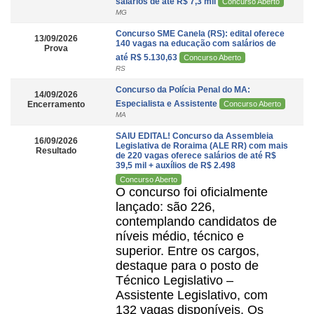
salários de até R$ 7,3 mil
Concurso Aberto
MG
Concurso SME Canela (RS): edital oferece
13/09/2026
140 vagas na educação com salários de
Prova
até R$ 5.130,63
Concurso Aberto
RS
Concurso da Polícia Penal do MA:
14/09/2026
Especialista e Assistente
Encerramento
Concurso Aberto
MA
SAIU EDITAL! Concurso da Assembleia
16/09/2026
Legislativa de Roraima (ALE RR) com mais
Resultado
de 220 vagas oferece salários de até R$
39,5 mil + auxílios de R$ 2.498
Concurso Aberto
O concurso foi oficialmente
lançado: são 226,
contemplando candidatos de
níveis médio, técnico e
superior. Entre os cargos,
destaque para o posto de
Técnico Legislativo –
Assistente Legislativo, com
132 vagas disponíveis. Os