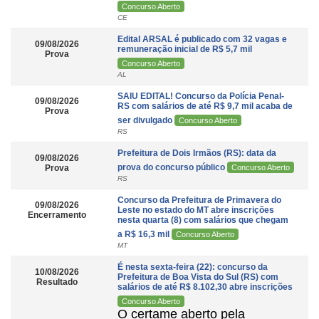
Concurso Aberto
CE
Edital ARSAL é publicado com 32 vagas e
09/08/2026
remuneração inicial de R$ 5,7 mil
Prova
Concurso Aberto
AL
SAIU EDITAL! Concurso da Polícia Penal-
09/08/2026
RS com salários de até R$ 9,7 mil acaba de
Prova
ser divulgado
Concurso Aberto
RS
Prefeitura de Dois Irmãos (RS): data da
09/08/2026
prova do concurso público
Prova
Concurso Aberto
RS
Concurso da Prefeitura de Primavera do
09/08/2026
Leste no estado do MT abre inscrições
Encerramento
nesta quarta (8) com salários que chegam
a R$ 16,3 mil
Concurso Aberto
MT
É nesta sexta-feira (22): concurso da
10/08/2026
Prefeitura de Boa Vista do Sul (RS) com
Resultado
salários de até R$ 8.102,30 abre inscrições
Concurso Aberto
O certame aberto pela