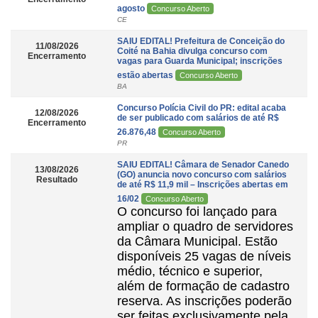
agosto
Concurso Aberto
CE
SAIU EDITAL! Prefeitura de Conceição do
11/08/2026
Coité na Bahia divulga concurso com
Encerramento
vagas para Guarda Municipal; inscrições
estão abertas
Concurso Aberto
BA
Concurso Polícia Civil do PR: edital acaba
12/08/2026
de ser publicado com salários de até R$
Encerramento
26.876,48
Concurso Aberto
PR
SAIU EDITAL! Câmara de Senador Canedo
13/08/2026
(GO) anuncia novo concurso com salários
Resultado
de até R$ 11,9 mil – Inscrições abertas em
16/02
Concurso Aberto
O concurso foi lançado para
ampliar o quadro de servidores
da Câmara Municipal. Estão
disponíveis 25 vagas de níveis
médio, técnico e superior,
além de formação de cadastro
reserva. As inscrições poderão
ser feitas exclusivamente pela