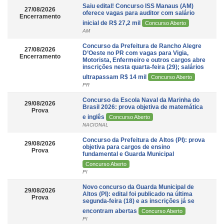
Saiu edital! Concurso ISS Manaus (AM)
27/08/2026
oferece vagas para auditor com salário
Encerramento
inicial de R$ 27,2 mil
Concurso Aberto
AM
Concurso da Prefeitura de Rancho Alegre
27/08/2026
D’Oeste no PR com vagas para Vigia,
Encerramento
Motorista, Enfermeiro e outros cargos abre
inscrições nesta quarta-feira (29); salários
ultrapassam R$ 14 mil
Concurso Aberto
PR
Concurso da Escola Naval da Marinha do
29/08/2026
Brasil 2026: prova objetiva de matemática
Prova
e inglês
Concurso Aberto
NACIONAL
Concurso da Prefeitura de Altos (PI): prova
29/08/2026
objetiva para cargos de ensino
Prova
fundamental e Guarda Municipal
Concurso Aberto
PI
Novo concurso da Guarda Municipal de
29/08/2026
Altos (PI): edital foi publicado na última
Prova
segunda-feira (18) e as inscrições já se
encontram abertas
Concurso Aberto
PI