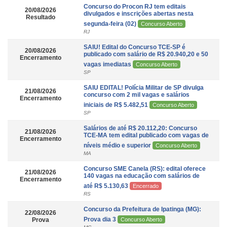
Concurso do Procon RJ tem editais
20/08/2026
divulgados e inscrições abertas nesta
Resultado
segunda-feira (02)
Concurso Aberto
RJ
SAIU! Edital do Concurso TCE-SP é
20/08/2026
publicado com salário de R$ 20.940,20 e 50
Encerramento
vagas imediatas
Concurso Aberto
SP
SAIU EDITAL! Polícia Militar de SP divulga
21/08/2026
concurso com 2 mil vagas e salários
Encerramento
iniciais de R$ 5.482,51
Concurso Aberto
SP
Salários de até R$ 20.112,20: Concurso
21/08/2026
TCE-MA tem edital publicado com vagas de
Encerramento
níveis médio e superior
Concurso Aberto
MA
Concurso SME Canela (RS): edital oferece
21/08/2026
140 vagas na educação com salários de
Encerramento
até R$ 5.130,63
Encerrado
RS
Concurso da Prefeitura de Ipatinga (MG):
22/08/2026
Prova dia 3
Prova
Concurso Aberto