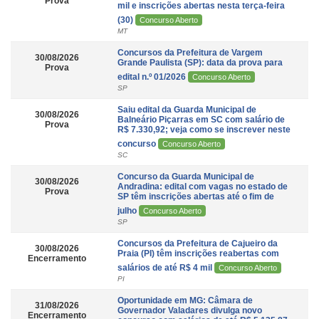
Prova
mil e inscrições abertas nesta terça-feira
(30)
Concurso Aberto
MT
Concursos da Prefeitura de Vargem
30/08/2026
Grande Paulista (SP): data da prova para
Prova
edital n.º 01/2026
Concurso Aberto
SP
Saiu edital da Guarda Municipal de
30/08/2026
Balneário Piçarras em SC com salário de
Prova
R$ 7.330,92; veja como se inscrever neste
concurso
Concurso Aberto
SC
Concurso da Guarda Municipal de
30/08/2026
Andradina: edital com vagas no estado de
Prova
SP têm inscrições abertas até o fim de
julho
Concurso Aberto
SP
Concursos da Prefeitura de Cajueiro da
30/08/2026
Praia (PI) têm inscrições reabertas com
Encerramento
salários de até R$ 4 mil
Concurso Aberto
PI
Oportunidade em MG: Câmara de
31/08/2026
Governador Valadares divulga novo
Encerramento