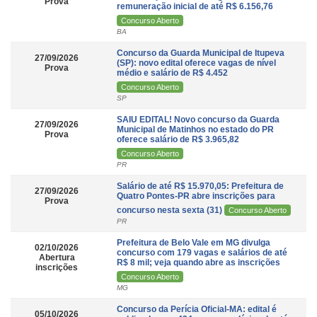
Prova
remuneração inicial de até R$ 6.156,76
Concurso Aberto
BA
Concurso da Guarda Municipal de Itupeva
27/09/2026
(SP): novo edital oferece vagas de nível
Prova
médio e salário de R$ 4.452
Concurso Aberto
SP
SAIU EDITAL! Novo concurso da Guarda
27/09/2026
Municipal de Matinhos no estado do PR
Prova
oferece salário de R$ 3.965,82
Concurso Aberto
PR
Salário de até R$ 15.970,05: Prefeitura de
27/09/2026
Quatro Pontes-PR abre inscrições para
Prova
concurso nesta sexta (31)
Concurso Aberto
PR
Prefeitura de Belo Vale em MG divulga
02/10/2026
concurso com 179 vagas e salários de até
Abertura
R$ 8 mil; veja quando abre as inscrições
inscrições
Concurso Aberto
MG
Concurso da Perícia Oficial-MA: edital é
05/10/2026