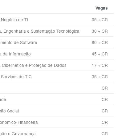
Vagas
 Negócio de TI
05 + CR
a, Engenharia e Sustentação Tecnológica
30 + CR
imento de Software
80 + CR
ia da Informação
45 + CR
 Cibernética e Proteção de Dados
17 + CR
 Serviços de TIC
35 + CR
CR
dade
CR
ão Social
CR
conômico-Financeira
CR
ração e Governança
CR