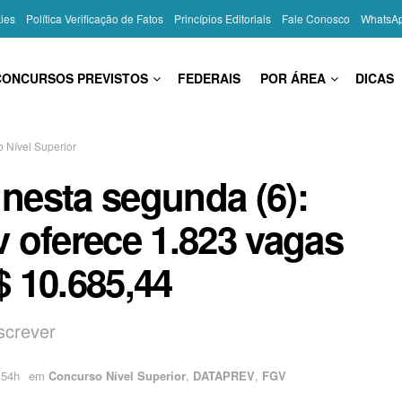
kies
Política Verificação de Fatos
Princípios Editoriais
Fale Conosco
WhatsA
CONCURSOS PREVISTOS
FEDERAIS
POR ÁREA
DICAS
 Nível Superior
 nesta segunda (6):
 oferece 1.823 vagas
$ 10.685,44
screver
:54h
em
Concurso Nível Superior
,
DATAPREV
,
FGV