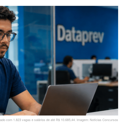
cado com 1.823 vagas e salários de até R$ 10.685,44. Imagem: Notícias Concursos