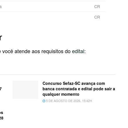
a
CR
CR
r
se você atende aos requisitos do
edital
:
Concurso Sefaz-SC avança com
7
banca contratada e edital pode sair a
qualquer momento
5 DE AGOSTO DE 2026, 15:42H
os
28