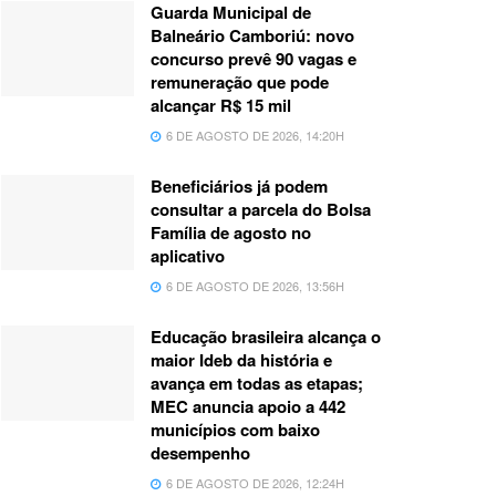
Guarda Municipal de
Balneário Camboriú: novo
concurso prevê 90 vagas e
remuneração que pode
alcançar R$ 15 mil
6 DE AGOSTO DE 2026, 14:20H
Beneficiários já podem
consultar a parcela do Bolsa
Família de agosto no
aplicativo
6 DE AGOSTO DE 2026, 13:56H
Educação brasileira alcança o
maior Ideb da história e
avança em todas as etapas;
MEC anuncia apoio a 442
municípios com baixo
desempenho
6 DE AGOSTO DE 2026, 12:24H