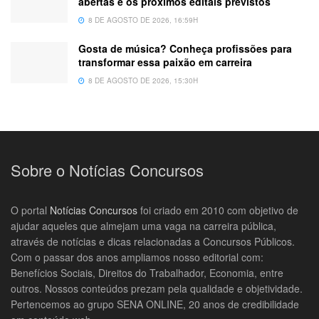
abertas e os próximos editais previstos
8 DE AGOSTO DE 2026, 16:59H
Gosta de música? Conheça profissões para
transformar essa paixão em carreira
8 DE AGOSTO DE 2026, 15:30H
Sobre o Notícias Concursos
O portal
Notícias Concursos
foi criado em 2010 com objetivo de
ajudar aqueles que almejam uma vaga na carreira pública,
através de notícias e dicas relacionadas a Concursos Públicos.
Com o passar dos anos ampliamos nosso editorial com:
Benefícios Sociais, Direitos do Trabalhador, Economia, entre
outros. Nossos conteúdos prezam pela qualidade e objetividade.
Pertencemos ao grupo SENA ONLINE, 20 anos de credibilidade