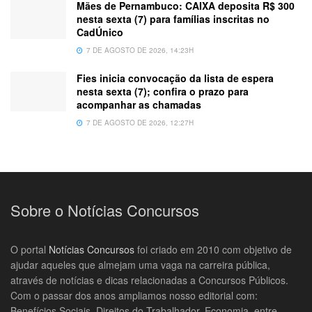
Mães de Pernambuco: CAIXA deposita R$ 300
nesta sexta (7) para famílias inscritas no
CadÚnico
7 DE AGOSTO DE 2026, 14:23H
Fies inicia convocação da lista de espera
nesta sexta (7); confira o prazo para
acompanhar as chamadas
7 DE AGOSTO DE 2026, 12:27H
Sobre o Notícias Concursos
O portal
Notícias Concursos
foi criado em 2010 com objetivo de
ajudar aqueles que almejam uma vaga na carreira pública,
através de notícias e dicas relacionadas a Concursos Públicos.
Com o passar dos anos ampliamos nosso editorial com:
Benefícios Sociais, Direitos do Trabalhador, Economia, entre