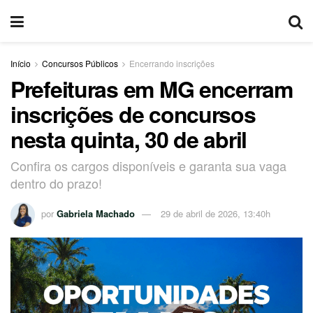
Início
Concursos Públicos
Encerrando inscrições
Prefeituras em MG encerram
inscrições de concursos
nesta quinta, 30 de abril
Confira os cargos disponíveis e garanta sua vaga
dentro do prazo!
por
Gabriela Machado
29 de abril de 2026, 13:40h