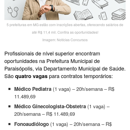
5 prefeituras em MG estão com inscrições abertas, oferecendo salários de
até R$ 11,4 mil. Confira as oportunidades!
Imagem: Notícias Concursos
Profissionais de nível superior encontram
oportunidades na Prefeitura Municipal de
Paraisópolis, via Departamento Municipal de Saúde.
São
para contratos temporários:
quatro
vagas
(1 vaga) – 20h/semana – R$
Médico Pediatra
11.489,69
(1 vaga) –
Médico Ginecologista-Obstetra
20h/semana – R$ 11.489,69
(1 vaga) – 20h/semana – R$
Fonoaudiólogo