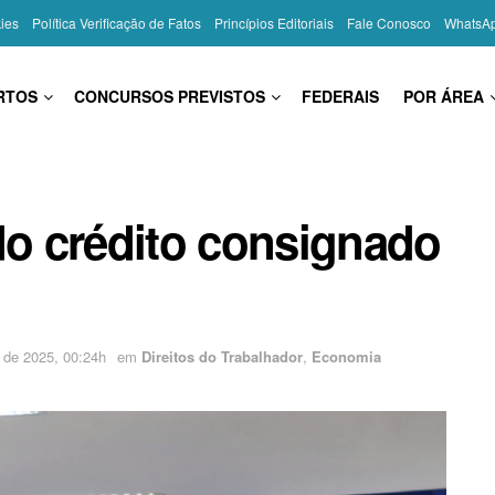
kies
Política Verificação de Fatos
Princípios Editoriais
Fale Conosco
WhatsA
RTOS
CONCURSOS PREVISTOS
FEDERAIS
POR ÁREA
do crédito consignado
 de 2025, 00:24h
em
Direitos do Trabalhador
,
Economia