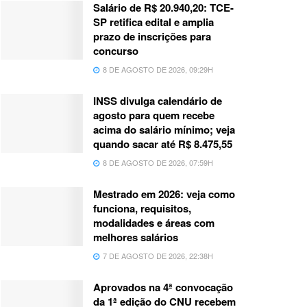
Salário de R$ 20.940,20: TCE-
SP retifica edital e amplia
prazo de inscrições para
concurso
8 DE AGOSTO DE 2026, 09:29H
INSS divulga calendário de
agosto para quem recebe
acima do salário mínimo; veja
quando sacar até R$ 8.475,55
8 DE AGOSTO DE 2026, 07:59H
Mestrado em 2026: veja como
funciona, requisitos,
modalidades e áreas com
melhores salários
7 DE AGOSTO DE 2026, 22:38H
Aprovados na 4ª convocação
da 1ª edição do CNU recebem