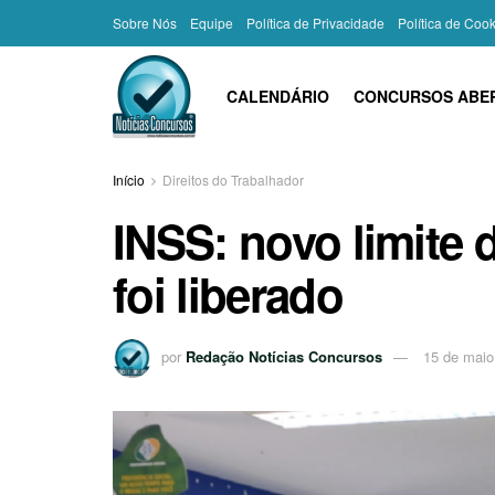
Sobre Nós
Equipe
Política de Privacidade
Política de Coo
CALENDÁRIO
CONCURSOS ABE
Início
Direitos do Trabalhador
INSS: novo limite 
foi liberado
por
Redação Notícias Concursos
15 de maio