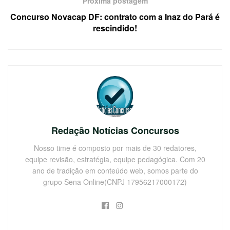
Próxima postagem
Concurso Novacap DF: contrato com a Inaz do Pará é
rescindido!
Redação Notícias Concursos
Nosso time é composto por mais de 30 redatores,
equipe revisão, estratégia, equipe pedagógica. Com 20
ano de tradição em conteúdo web, somos parte do
grupo Sena Online(CNPJ 17956217000172)