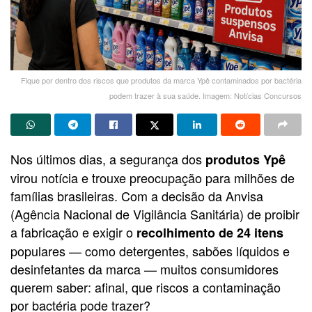
Fique por dentro dos riscos que produtos da marca Ypê contaminados por bactéria
podem trazer à sua saúde. Imagem: Notícias Concursos
Nos últimos dias, a segurança dos
produtos Ypê
virou notícia e trouxe preocupação para milhões de
famílias brasileiras. Com a decisão da Anvisa
(Agência Nacional de Vigilância Sanitária) de proibir
a fabricação e exigir o
recolhimento de 24 itens
populares — como detergentes, sabões líquidos e
desinfetantes da marca — muitos consumidores
querem saber: afinal, que riscos a contaminação
por bactéria pode trazer?