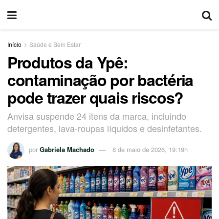
Início
Saúde e Bem Estar
Produtos da Ypê:
contaminação por bactéria
pode trazer quais riscos?
Anvisa suspende 24 itens da marca, incluindo
detergentes, lava-roupas líquidos e desinfetantes.
por
Gabriela Machado
8 de maio de 2026, 19:19h