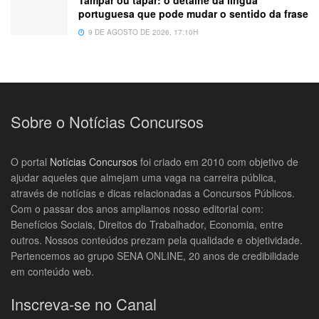
Tampar ou tapar: o detalhe da língua
portuguesa que pode mudar o sentido da frase
9 DE AGOSTO DE 2026, 17:10H
Sobre o Notícias Concursos
O portal
Notícias Concursos
foi criado em 2010 com objetivo de
ajudar aqueles que almejam uma vaga na carreira pública,
através de notícias e dicas relacionadas a Concursos Públicos.
Com o passar dos anos ampliamos nosso editorial com:
Benefícios Sociais, Direitos do Trabalhador, Economia, entre
outros. Nossos conteúdos prezam pela qualidade e objetividade.
Pertencemos ao grupo SENA ONLINE, 20 anos de credibilidade
em conteúdo web.
Inscreva-se no Canal