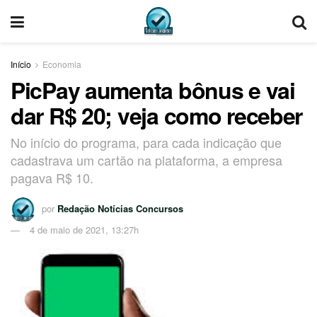
Início
Economia
PicPay aumenta bônus e vai
dar R$ 20; veja como receber
No início do programa, para cada indicação que
cadastrava um cartão na plataforma, a empresa
pagava R$ 10.
por
Redação Notícias Concursos
4 de maio de 2021, 13:27h