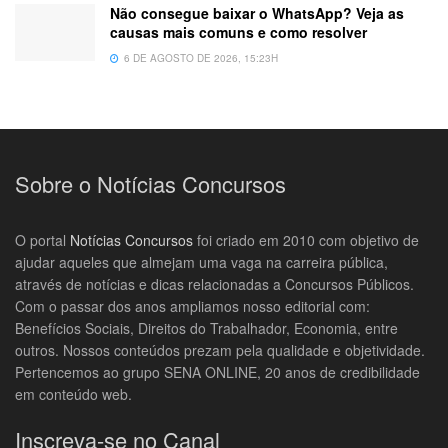
Não consegue baixar o WhatsApp? Veja as
causas mais comuns e como resolver
6 DE AGOSTO DE 2026, 15:23H
Sobre o Notícias Concursos
O portal
Notícias Concursos
foi criado em 2010 com objetivo de
ajudar aqueles que almejam uma vaga na carreira pública,
através de notícias e dicas relacionadas a Concursos Públicos.
Com o passar dos anos ampliamos nosso editorial com:
Benefícios Sociais, Direitos do Trabalhador, Economia, entre
outros. Nossos conteúdos prezam pela qualidade e objetividade.
Pertencemos ao grupo SENA ONLINE, 20 anos de credibilidade
em conteúdo web.
Inscreva-se no Canal