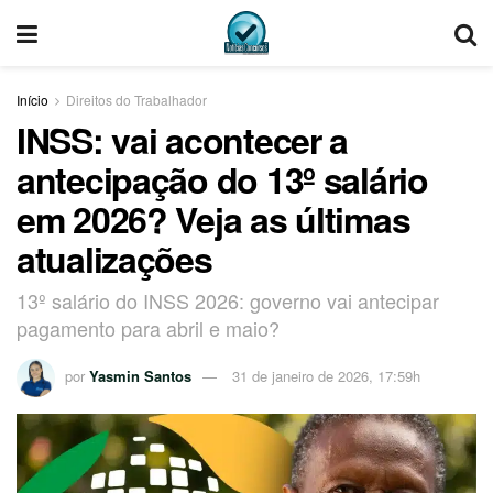
Início
Direitos do Trabalhador
INSS: vai acontecer a
antecipação do 13º salário
em 2026? Veja as últimas
atualizações
13º salário do INSS 2026: governo vai antecipar
pagamento para abril e maio?
por
Yasmin Santos
31 de janeiro de 2026, 17:59h