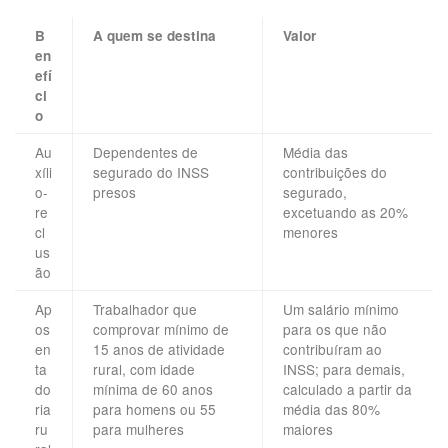
B
A quem se destina
Valor
en
efí
ci
o
Au
Dependentes de
Média das
xíli
segurado do INSS
contribuições do
o-
presos
segurado,
re
excetuando as 20%
cl
menores
us
ão
Ap
Trabalhador que
Um salário mínimo
os
comprovar mínimo de
para os que não
en
15 anos de atividade
contribuíram ao
ta
rural, com idade
INSS; para demais,
do
mínima de 60 anos
calculado a partir da
ria
para homens ou 55
média das 80%
ru
para mulheres
maiores