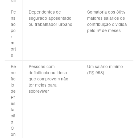
ral
Pe
Dependentes de
Somatória dos 80%
ns
segurado aposentado
maiores salários de
ão
ou trabalhador urbano
contribuição dividida
po
pelo nº de meses
r
m
ort
e
Be
Pessoas com
Um salário mínimo
ne
deficiência ou idoso
(R$ 998)
fíc
que comprovem não
io
ter meios para
de
sobreviver
Pr
es
ta
çã
o
C
on