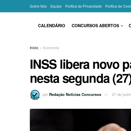
Sobre Nós
Equipe
Política de Privacidade
Política de Coo
CALENDÁRIO
CONCURSOS ABERTOS
Início
Economia
INSS libera novo 
nesta segunda (27)
por
Redação Notícias Concursos
27 de junh