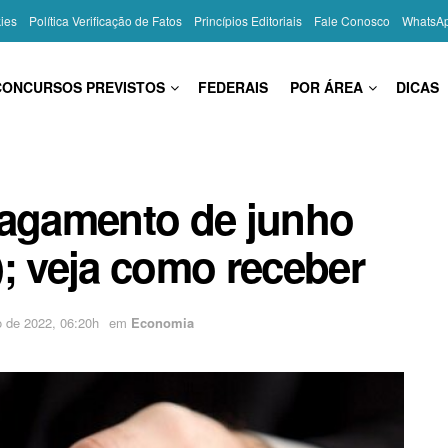
kies
Política Verificação de Fatos
Princípios Editoriais
Fale Conosco
WhatsA
CONCURSOS PREVISTOS
FEDERAIS
POR ÁREA
DICAS
pagamento de junho
; veja como receber
o de 2022, 06:20h
em
Economia