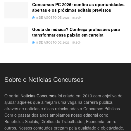
Concursos PC 2026: confira as oportunidades
abertas e os próximos editais previstos
8 DE AGOSTO DE 2026, 16:59H
Gosta de música? Conheça profissões para
transformar essa paixão em carreira
8 DE AGOSTO DE 2026, 15:30H
Sobre o Notícias Concursos
O portal
Notícias Concursos
foi criado em 2010 com objetivo de
ajudar aqueles que almejam uma vaga na carreira pública,
através de notícias e dicas relacionadas a Concursos Públicos.
Com o passar dos anos ampliamos nosso editorial com:
Benefícios Sociais, Direitos do Trabalhador, Economia, entre
outros. Nossos conteúdos prezam pela qualidade e objetividade.