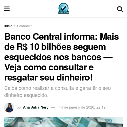
Início
Economia
Banco Central informa: Mais
de R$ 10 bilhões seguem
esquecidos nos bancos —
Veja como consultar e
resgatar seu dinheiro!
Saiba como realizar a consulta e garantir o seu
dinheiro esquecido.
por
Ana Julia Nery
14 de janeiro de 2026, 22:19h