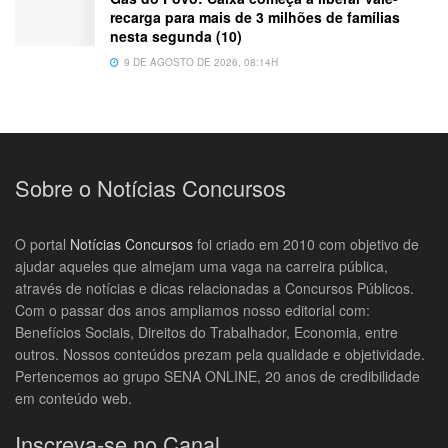
recarga para mais de 3 milhões de famílias
nesta segunda (10)
9 DE AGOSTO DE 2026, 08:14H
Sobre o Notícias Concursos
O portal
Notícias Concursos
foi criado em 2010 com objetivo de
ajudar aqueles que almejam uma vaga na carreira pública,
através de notícias e dicas relacionadas a Concursos Públicos.
Com o passar dos anos ampliamos nosso editorial com:
Benefícios Sociais, Direitos do Trabalhador, Economia, entre
outros. Nossos conteúdos prezam pela qualidade e objetividade.
Pertencemos ao grupo SENA ONLINE, 20 anos de credibilidade
em conteúdo web.
Inscreva-se no Canal