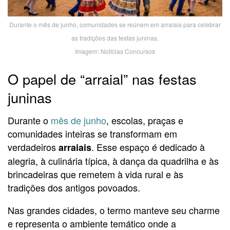
Durante o mês de junho, comunidades se reúnem em arraiais para celebrar
as tradições das festas juninas.
Imagem: Notícias Concursos
O papel de “arraial” nas festas
juninas
Durante o
mês de junho
, escolas, praças e
comunidades inteiras se transformam em
verdadeiros
. Esse espaço é dedicado à
arraiais
alegria, à culinária típica, à dança da quadrilha e às
brincadeiras que remetem à vida rural e às
tradições dos antigos povoados.
Nas grandes cidades, o termo manteve seu charme
e representa o ambiente temático onde a