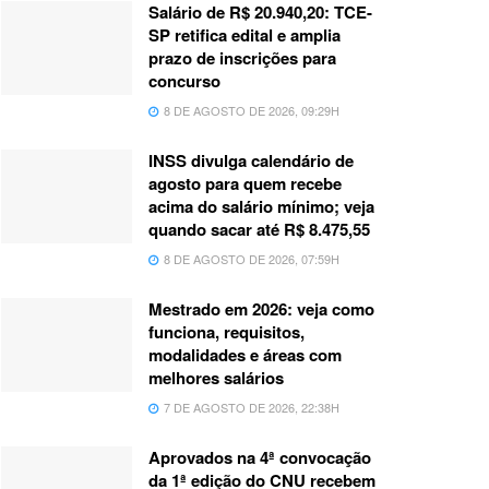
Salário de R$ 20.940,20: TCE-
SP retifica edital e amplia
prazo de inscrições para
concurso
8 DE AGOSTO DE 2026, 09:29H
INSS divulga calendário de
agosto para quem recebe
acima do salário mínimo; veja
quando sacar até R$ 8.475,55
8 DE AGOSTO DE 2026, 07:59H
Mestrado em 2026: veja como
funciona, requisitos,
modalidades e áreas com
melhores salários
7 DE AGOSTO DE 2026, 22:38H
Aprovados na 4ª convocação
da 1ª edição do CNU recebem