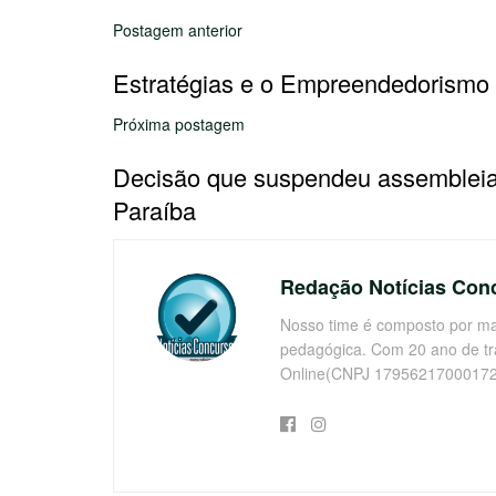
Postagem anterior
Estratégias e o Empreendedorismo
Próxima postagem
Decisão que suspendeu assembleia 
Paraíba
Redação Notícias Con
Nosso time é composto por mai
pedagógica. Com 20 ano de t
Online(CNPJ 17956217000172