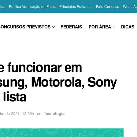
kies
Política Verificação de Fatos
Princípios Editoriais
Fale Conosco
WhatsA
CONCURSOS PREVISTOS
FEDERAIS
POR ÁREA
DICAS
e funcionar em
ung, Motorola, Sony
lista
iro de 2021, 12:59h
em
Tecnologia