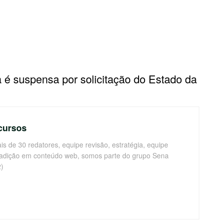
é suspensa por solicitação do Estado da
cursos
s de 30 redatores, equipe revisão, estratégia, equipe
radição em conteúdo web, somos parte do grupo Sena
)