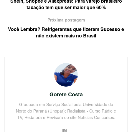
Shein, Shopee e Aliexpress: Para varejo brasileiro
taxação tem que ser maior que 60%
Próxima postagem
Você Lembra? Refrigerantes que fizeram Sucesso e
não existem mais no Brasil
Gorete Costa
Graduada em Serviço Social pela Universidade do
Norte do Paraná (Unopar); Radialista - Curso Rádio e
TV, Redatora e Revisora do site Notícias Concursos.