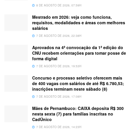
8 DE AGOSTO DE 2026, 07:59H
Mestrado em 2026: veja como funciona,
requisitos, modalidades e áreas com melhores
salários
7 DE AGOSTO DE 2026, 22:38H
Aprovados na 4ª convocação da 1ª edição do
CNU recebem orientações para tomar posse de
forma digital
7 DE AGOSTO DE 2026, 19:53H
Concurso e processo seletivo oferecem mais
de 400 vagas com salários de até R$ 6.780,53;
inscrições terminam neste sábado (8)
7 DE AGOSTO DE 2026, 17:08H
Mães de Pernambuco: CAIXA deposita R$ 300
nesta sexta (7) para famílias inscritas no
CadÚnico
7 DE AGOSTO DE 2026, 14:23H