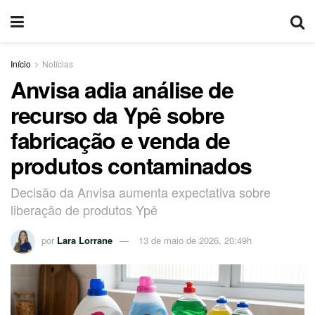
Início
Notícias
Anvisa adia análise de
recurso da Ypê sobre
fabricação e venda de
produtos contaminados
Decisão da Anvisa aumenta expectativa sobre
liberação de produtos Ypê
por
Lara Lorrane
13 de maio de 2026, 20:49h