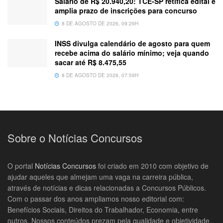
Salário de R$ 20.940,20: TCE-SP retifica edital e
amplia prazo de inscrições para concurso
8 DE AGOSTO DE 2026, 09:29H
INSS divulga calendário de agosto para quem
recebe acima do salário mínimo; veja quando
sacar até R$ 8.475,55
8 DE AGOSTO DE 2026, 07:59H
Sobre o Notícias Concursos
O portal
Notícias Concursos
foi criado em 2010 com objetivo de
ajudar aqueles que almejam uma vaga na carreira pública,
através de notícias e dicas relacionadas a Concursos Públicos.
Com o passar dos anos ampliamos nosso editorial com:
Benefícios Sociais, Direitos do Trabalhador, Economia, entre
outros. Nossos conteúdos prezam pela qualidade e objetividade.