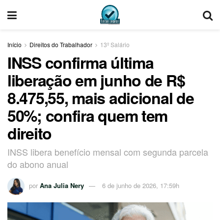
Início
Direitos do Trabalhador
13º Salário
INSS confirma última
liberação em junho de R$
8.475,55, mais adicional de
50%; confira quem tem
direito
INSS libera benefício mensal com segunda parcela
do abono anual
por
Ana Julia Nery
6 de junho de 2026, 17:59h