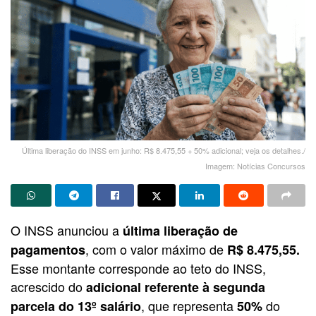
Última liberação do INSS em junho: R$ 8.475,55 + 50% adicional; veja os detalhes./
Imagem: Notícias Concursos
O INSS anunciou a
última liberação de
, com o valor máximo de
pagamentos
R$ 8.475,55.
Esse montante corresponde ao teto do INSS,
acrescido do
adicional referente à segunda
, que representa
do
parcela do 13º salário
50%