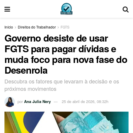
Início
Direitos do Trabalhador
FGTS
Governo desiste de usar
FGTS para pagar dívidas e
muda foco para nova fase do
Desenrola
Descubra os fatores que levaram à decisão e os
próximos movimentos
por
Ana Julia Nery
25 de abril de 2026, 08:32h