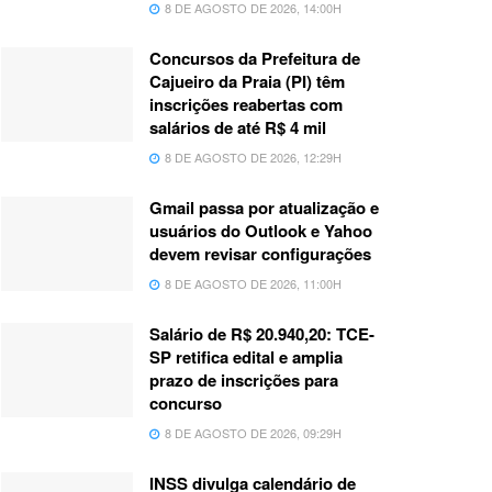
8 DE AGOSTO DE 2026, 14:00H
Concursos da Prefeitura de
Cajueiro da Praia (PI) têm
inscrições reabertas com
salários de até R$ 4 mil
8 DE AGOSTO DE 2026, 12:29H
Gmail passa por atualização e
usuários do Outlook e Yahoo
devem revisar configurações
8 DE AGOSTO DE 2026, 11:00H
Salário de R$ 20.940,20: TCE-
SP retifica edital e amplia
prazo de inscrições para
concurso
8 DE AGOSTO DE 2026, 09:29H
INSS divulga calendário de