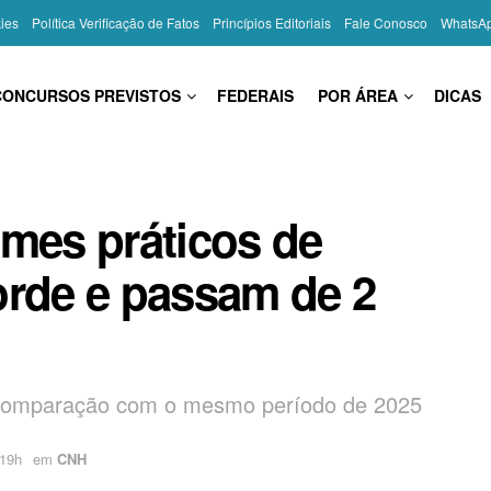
kies
Política Verificação de Fatos
Princípios Editoriais
Fale Conosco
WhatsA
CONCURSOS PREVISTOS
FEDERAIS
POR ÁREA
DICAS
ames práticos de
orde e passam de 2
 comparação com o mesmo período de 2025
:19h
em
CNH