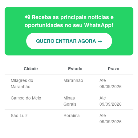
📲 Receba as principais notícias e
oportunidades no seu WhatsApp!
QUERO ENTRAR AGORA →
Cidade
Estado
Prazo
Milagres do
Maranhão
Até
Maranhão
09/09/2026
Campo do Meio
Minas
Até
Gerais
09/09/2026
São Luiz
Roraima
Até
09/09/2026