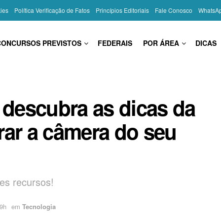
kies
Política Verificação de Fatos
Princípios Editoriais
Fale Conosco
WhatsA
CONCURSOS PREVISTOS
FEDERAIS
POR ÁREA
DICAS
 descubra as dicas da
rar a câmera do seu
es recursos!
19h
em
Tecnologia