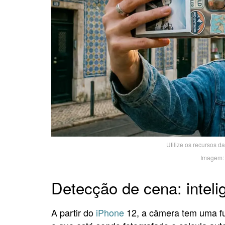
Utilize os recursos da
Imagem: 
Detecção de cena: inteli
A partir do
iPhone
12, a câmera tem uma fu