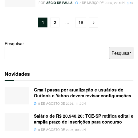
POR
AÉCIO DE PAULA
7 DE MARÇO DE 2025, 22:42H
0
1
2
…
19
Pesquisar
Pesquisar
Novidades
Gmail passa por atualização e usuários do
Outlook e Yahoo devem revisar configurações
8 DE AGOSTO DE 2026, 11:00H
Salário de R$ 20.940,20: TCE-SP retifica edital e
amplia prazo de inscrições para concurso
8 DE AGOSTO DE 2026, 09:29H