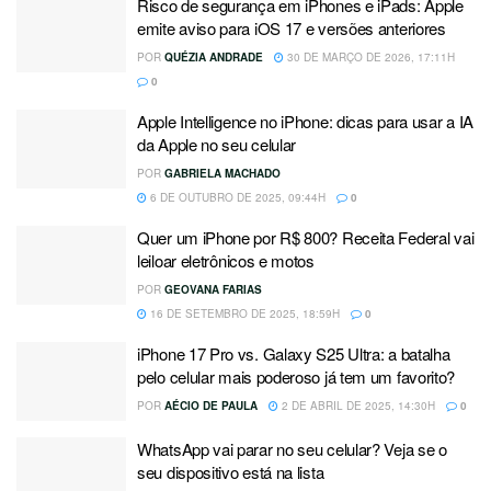
Risco de segurança em iPhones e iPads: Apple
emite aviso para iOS 17 e versões anteriores
POR
QUÉZIA ANDRADE
30 DE MARÇO DE 2026, 17:11H
0
Apple Intelligence no iPhone: dicas para usar a IA
da Apple no seu celular
POR
GABRIELA MACHADO
6 DE OUTUBRO DE 2025, 09:44H
0
Quer um iPhone por R$ 800? Receita Federal vai
leiloar eletrônicos e motos
POR
GEOVANA FARIAS
16 DE SETEMBRO DE 2025, 18:59H
0
iPhone 17 Pro vs. Galaxy S25 Ultra: a batalha
pelo celular mais poderoso já tem um favorito?
POR
AÉCIO DE PAULA
2 DE ABRIL DE 2025, 14:30H
0
WhatsApp vai parar no seu celular? Veja se o
seu dispositivo está na lista