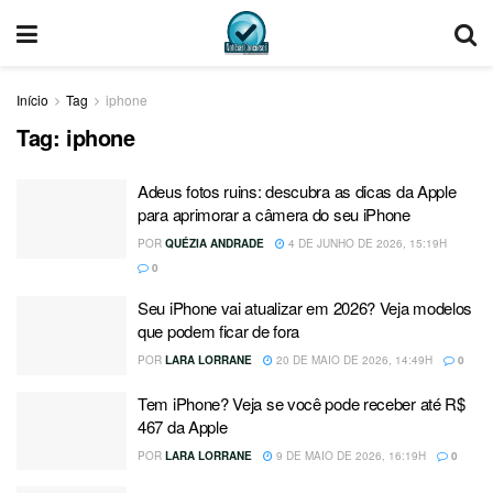
Início
Tag
iphone
Tag:
iphone
Adeus fotos ruins: descubra as dicas da Apple
para aprimorar a câmera do seu iPhone
POR
QUÉZIA ANDRADE
4 DE JUNHO DE 2026, 15:19H
0
Seu iPhone vai atualizar em 2026? Veja modelos
que podem ficar de fora
POR
LARA LORRANE
20 DE MAIO DE 2026, 14:49H
0
Tem iPhone? Veja se você pode receber até R$
467 da Apple
POR
LARA LORRANE
9 DE MAIO DE 2026, 16:19H
0