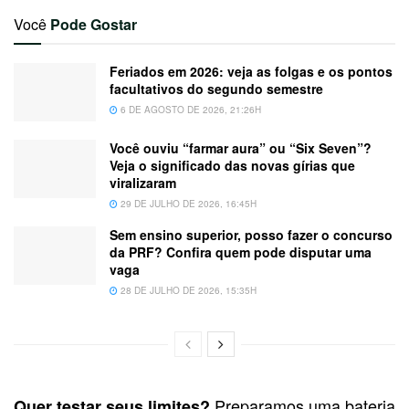
Você
Pode Gostar
Feriados em 2026: veja as folgas e os pontos
facultativos do segundo semestre
6 DE AGOSTO DE 2026, 21:26H
Você ouviu “farmar aura” ou “Six Seven”?
Veja o significado das novas gírias que
viralizaram
29 DE JULHO DE 2026, 16:45H
Sem ensino superior, posso fazer o concurso
da PRF? Confira quem pode disputar uma
vaga
28 DE JULHO DE 2026, 15:35H
Preparamos uma bateria
Quer testar seus limites?