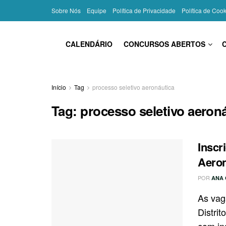
Sobre Nós
Equipe
Política de Privacidade
Política de Coo
CALENDÁRIO
CONCURSOS ABERTOS
Início
Tag
processo seletivo aeronáutica
Tag:
processo seletivo aeron
Inscr
Aeron
POR
ANA 
As vag
Distri