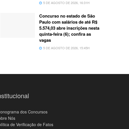
5 DE AGOSTO DE 2026, 16:31H
Concurso no estado de São
Paulo com salários de até R$
5.574,03 abre inscrições nesta
quinta-feira (6); confira as
vagas
5 DE AGOSTO DE 2026, 15:45H
nstitucional
ronograma dos Concursos
obre Nós
lítica de Verificação de Fatos