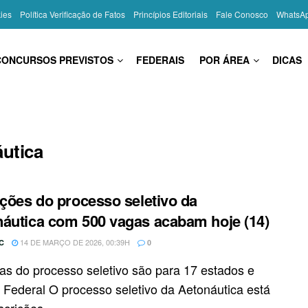
kies
Política Verificação de Fatos
Princípios Editoriais
Fale Conosco
WhatsA
CONCURSOS PREVISTOS
FEDERAIS
POR ÁREA
DICAS
áutica
ições do processo seletivo da
áutica com 500 vagas acabam hoje (14)
14 DE MARÇO DE 2026, 00:39H
C
0
as do processo seletivo são para 17 estados e
to Federal O processo seletivo da Aetonáutica está