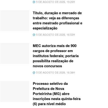
5 DE AGOSTO DE 2026, 19:26H
Título, duração e mercado de
trabalho: veja as diferenças
entre mestrado profissional e
especialização
5 DE AGOSTO DE 2026, 16:53H
MEC autoriza mais de 900
cargos de professor em
institutos federais; portaria
possibilita realização de
novos concursos
5 DE AGOSTO DE 2026, 16:38H
Processo seletivo da
Prefeitura de Nova
Porteirinha (MG) abre
inscrições nesta quinta-feira
(6) para nível médio