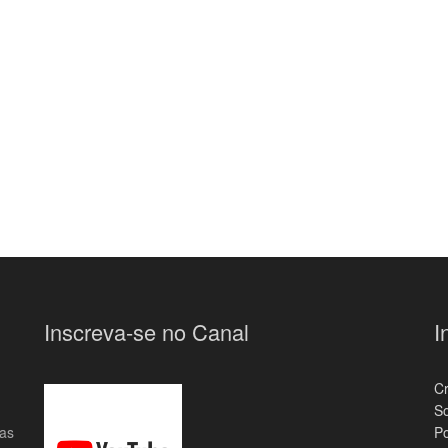
Inscreva-se no Canal
I
C
S
das
Po