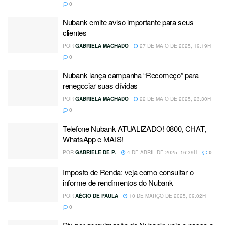
0
Nubank emite aviso importante para seus
clientes
POR
GABRIELA MACHADO
27 DE MAIO DE 2025, 19:19H
0
Nubank lança campanha “Recomeço” para
renegociar suas dívidas
POR
GABRIELA MACHADO
22 DE MAIO DE 2025, 23:30H
0
Telefone Nubank ATUALIZADO! 0800, CHAT,
WhatsApp e MAIS!
POR
GABRIELE DE P.
4 DE ABRIL DE 2025, 16:39H
0
Imposto de Renda: veja como consultar o
informe de rendimentos do Nubank
POR
AÉCIO DE PAULA
10 DE MARÇO DE 2025, 09:02H
0