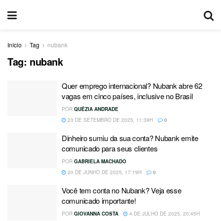
Início
Tag
nubank
Tag:
nubank
Quer emprego internacional? Nubank abre 62
vagas em cinco países, inclusive no Brasil
POR
QUÉZIA ANDRADE
23 DE SETEMBRO DE 2025, 11:39H
0
Dinheiro sumiu da sua conta? Nubank emite
comunicado para seus clientes
POR
GABRIELA MACHADO
20 DE JUNHO DE 2025, 17:19H
0
Você tem conta no Nubank? Veja esse
comunicado importante!
POR
GIOVANNA COSTA
4 DE JULHO DE 2025, 20:45H