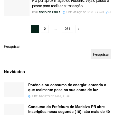
Pix por aproximação do Nubank: veja o passo a
passo para realizar a transação
POR
AÉCIO DE PAULA
5 DE MARÇO DE 2025, 13:44H
0
1
2
…
261
Pesquisar
Pesquisar
Novidades
Potência ou consumo de energia: entenda o
que realmente pesa na sua conta de luz
9 DE AGOSTO DE 2026, 21:38H
Concurso da Prefeitura de Marialva-PR abre
inscrições nesta segunda (10): são mais de 40