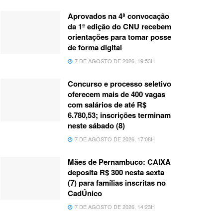
Aprovados na 4ª convocação
da 1ª edição do CNU recebem
orientações para tomar posse
de forma digital
7 DE AGOSTO DE 2026, 19:53H
Concurso e processo seletivo
oferecem mais de 400 vagas
com salários de até R$
6.780,53; inscrições terminam
neste sábado (8)
7 DE AGOSTO DE 2026, 17:08H
Mães de Pernambuco: CAIXA
deposita R$ 300 nesta sexta
(7) para famílias inscritas no
CadÚnico
7 DE AGOSTO DE 2026, 14:23H