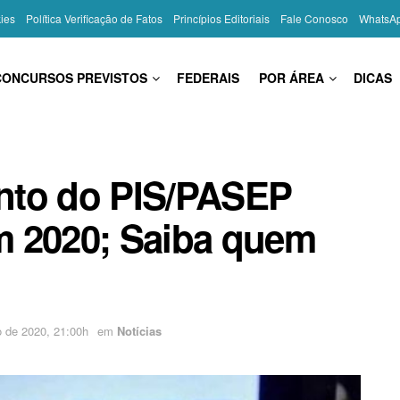
kies
Política Verificação de Fatos
Princípios Editoriais
Fale Conosco
WhatsA
CONCURSOS PREVISTOS
FEDERAIS
POR ÁREA
DICAS
nto do PIS/PASEP
em 2020; Saiba quem
o de 2020, 21:00h
em
Notícias