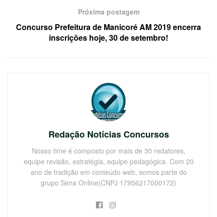
Próxima postagem
Concurso Prefeitura de Manicoré AM 2019 encerra
inscrições hoje, 30 de setembro!
Redação Notícias Concursos
Nosso time é composto por mais de 30 redatores,
equipe revisão, estratégia, equipe pedagógica. Com 20
ano de tradição em conteúdo web, somos parte do
grupo Sena Online(CNPJ 17956217000172)