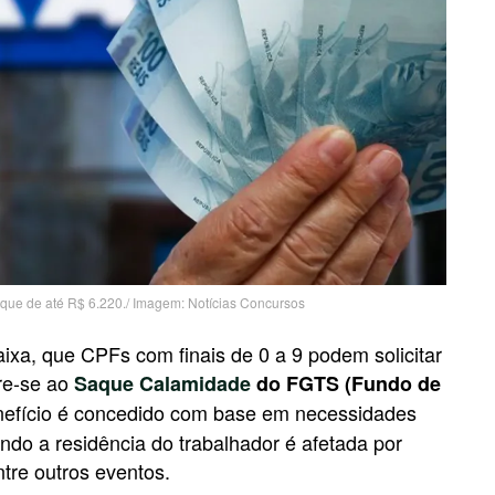
aque de até R$ 6.220./ Imagem: Notícias Concursos
aixa, que CPFs com finais de 0 a 9 podem solicitar
ere-se ao
Saque Calamidade
do FGTS (Fundo de
nefício é concedido com base em necessidades
do a residência do trabalhador é afetada por
tre outros eventos.