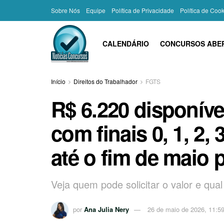
Sobre Nós
Equipe
Política de Privacidade
Política de Coo
CALENDÁRIO
CONCURSOS ABE
Início
Direitos do Trabalhador
FGTS
R$ 6.220 disponíve
com finais 0, 1, 2, 3
até o fim de maio p
Veja quem pode solicitar o valor e qual 
por
Ana Julia Nery
26 de maio de 2026, 11:5