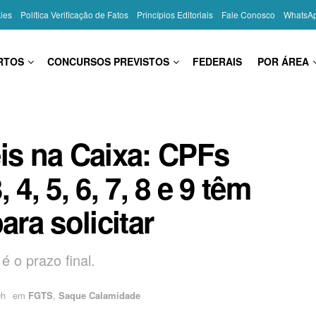
kies
Política Verificação de Fatos
Princípios Editoriais
Fale Conosco
WhatsA
RTOS
CONCURSOS PREVISTOS
FEDERAIS
POR ÁREA
is na Caixa: CPFs
, 4, 5, 6, 7, 8 e 9 têm
ara solicitar
é o prazo final.
9h
em
FGTS
,
Saque Calamidade