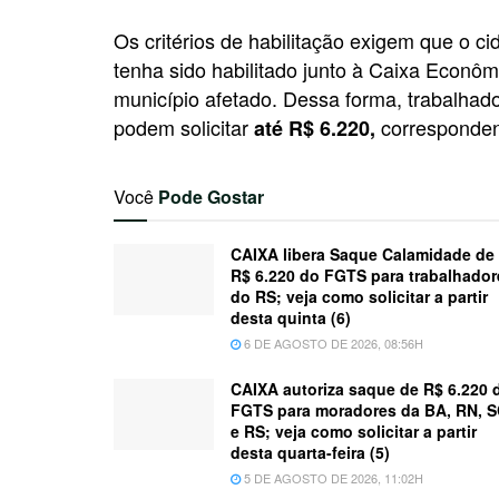
Os critérios de habilitação exigem que o ci
tenha sido habilitado junto à Caixa Econôm
município afetado. Dessa forma, trabalha
podem solicitar
correspondent
até R$ 6.220,
Você
Pode Gostar
CAIXA libera Saque Calamidade de
R$ 6.220 do FGTS para trabalhador
do RS; veja como solicitar a partir
desta quinta (6)
6 DE AGOSTO DE 2026, 08:56H
CAIXA autoriza saque de R$ 6.220 
FGTS para moradores da BA, RN, 
e RS; veja como solicitar a partir
desta quarta-feira (5)
5 DE AGOSTO DE 2026, 11:02H