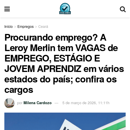
Início
Empregos
Ceará
Procurando emprego? A
Leroy Merlin tem VAGAS de
EMPREGO, ESTÁGIO E
JOVEM APRENDIZ em vários
estados do país; confira os
cargos
por
Milena Cardozo
5 de março de 2026, 11:11h