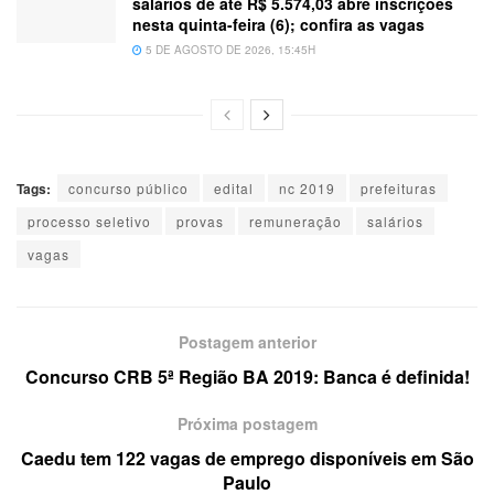
salários de até R$ 5.574,03 abre inscrições
nesta quinta-feira (6); confira as vagas
5 DE AGOSTO DE 2026, 15:45H
Tags:
concurso público
edital
nc 2019
prefeituras
processo seletivo
provas
remuneração
salários
vagas
Postagem anterior
Concurso CRB 5ª Região BA 2019: Banca é definida!
Próxima postagem
Caedu tem 122 vagas de emprego disponíveis em São
Paulo