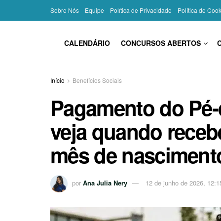
Sobre Nós
Equipe
Política de Privacidade
Política de Coo
CALENDÁRIO
CONCURSOS ABERTOS
Início
Benefícios Sociais
Pagamento do Pé-
veja quando receb
mês de nasciment
por
Ana Julia Nery
12 de junho de 2026, 12:1