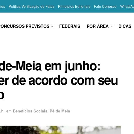
kies
Política Verificação de Fatos
Princípios Editoriais
Fale Conosco
WhatsA
CONCURSOS PREVISTOS
FEDERAIS
POR ÁREA
DICAS
de-Meia em junho:
er de acordo com seu
o
5h
em
Benefícios Sociais
,
Pé de Meia