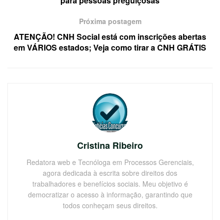
para pessoas preguiçosas
Próxima postagem
ATENÇÃO! CNH Social está com inscrições abertas
em VÁRIOS estados; Veja como tirar a CNH GRÁTIS
Cristina Ribeiro
Redatora web e Tecnóloga em Processos Gerenciais,
agora dedicada à escrita sobre direitos dos
trabalhadores e benefícios sociais. Meu objetivo é
democratizar o acesso à informação, garantindo que
todos conheçam seus direitos.