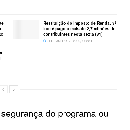
te
Restituição do Imposto de Renda: 3º
a
lote é pago a mais de 2,7 milhões de
to
contribuintes nesta sexta (31)
31 DE JULHO DE 2026, 14:29H
do
l
a segurança do programa ou