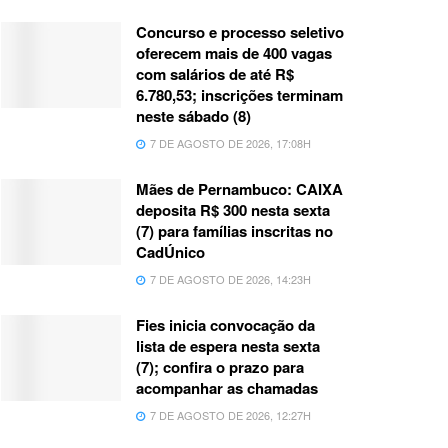
Concurso e processo seletivo
oferecem mais de 400 vagas
com salários de até R$
6.780,53; inscrições terminam
neste sábado (8)
7 DE AGOSTO DE 2026, 17:08H
Mães de Pernambuco: CAIXA
deposita R$ 300 nesta sexta
(7) para famílias inscritas no
CadÚnico
7 DE AGOSTO DE 2026, 14:23H
Fies inicia convocação da
lista de espera nesta sexta
(7); confira o prazo para
acompanhar as chamadas
7 DE AGOSTO DE 2026, 12:27H