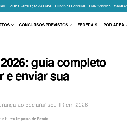
kies
Política Verificação de Fatos
Princípios Editoriais
Fale Conosco
WhatsA
RTOS
CONCURSOS PREVISTOS
FEDERAIS
POR ÁREA
2026: guia completo
 e enviar sua
gurança ao declarar seu IR em 2026
:19h
em
Imposto de Renda