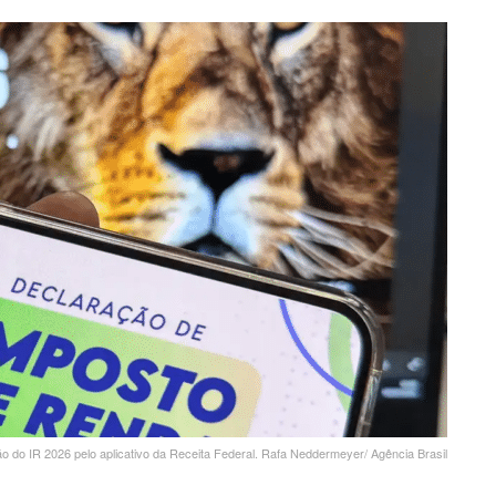
o do IR 2026 pelo aplicativo da Receita Federal. Rafa Neddermeyer/ Agência Brasil