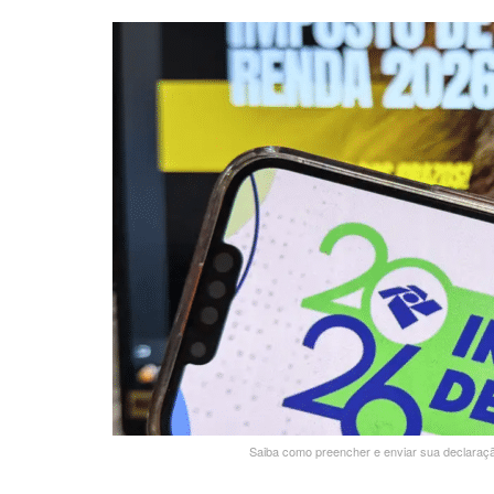
Saiba como preencher e enviar sua declaraçã