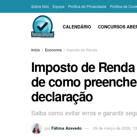
Sobre Nós
Equipe
Política de Privacidade
Política de Coo
CALENDÁRIO
CONCURSOS ABE
Início
Economia
Imposto de Renda
Imposto de Renda 
de como preencher
declaração
Saiba como evitar erros e garantir se
por
Fátima Azevedo
29 de março de 2026, 13