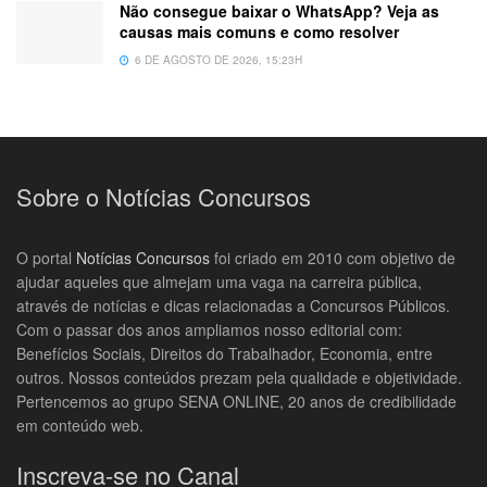
Não consegue baixar o WhatsApp? Veja as
causas mais comuns e como resolver
6 DE AGOSTO DE 2026, 15:23H
Sobre o Notícias Concursos
O portal
Notícias Concursos
foi criado em 2010 com objetivo de
ajudar aqueles que almejam uma vaga na carreira pública,
através de notícias e dicas relacionadas a Concursos Públicos.
Com o passar dos anos ampliamos nosso editorial com:
Benefícios Sociais, Direitos do Trabalhador, Economia, entre
outros. Nossos conteúdos prezam pela qualidade e objetividade.
Pertencemos ao grupo SENA ONLINE, 20 anos de credibilidade
em conteúdo web.
Inscreva-se no Canal