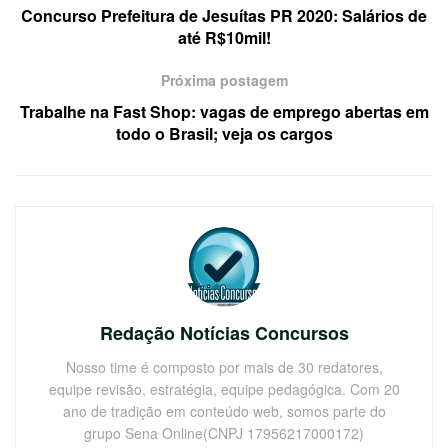
Concurso Prefeitura de Jesuítas PR 2020: Salários de
até R$10mil!
Próxima postagem
Trabalhe na Fast Shop: vagas de emprego abertas em
todo o Brasil; veja os cargos
Redação Notícias Concursos
Nosso time é composto por mais de 30 redatores,
equipe revisão, estratégia, equipe pedagógica. Com 20
ano de tradição em conteúdo web, somos parte do
grupo Sena Online(CNPJ 17956217000172)