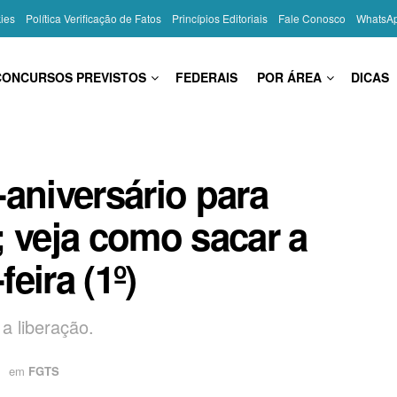
kies
Política Verificação de Fatos
Princípios Editoriais
Fale Conosco
WhatsA
CONCURSOS PREVISTOS
FEDERAIS
POR ÁREA
DICAS
aniversário para
; veja como sacar a
feira (1º)
a liberação.
em
FGTS