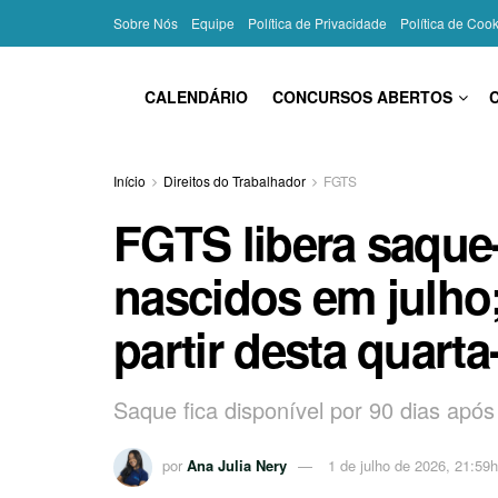
Sobre Nós
Equipe
Política de Privacidade
Política de Coo
CALENDÁRIO
CONCURSOS ABERTOS
Início
Direitos do Trabalhador
FGTS
FGTS libera saque-
nascidos em julho
partir desta quarta-
Saque fica disponível por 90 dias após 
por
Ana Julia Nery
1 de julho de 2026, 21:59h