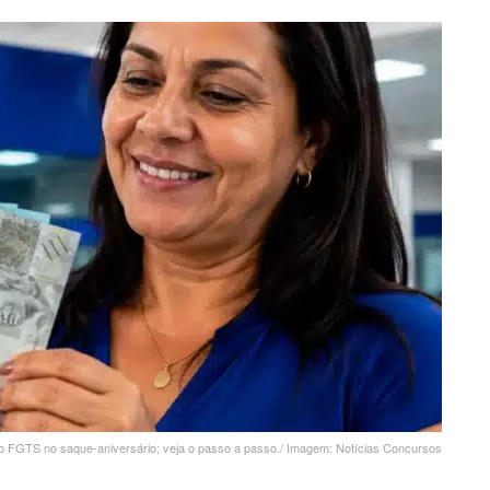
o FGTS no saque-aniversário; veja o passo a passo./ Imagem: Notícias Concursos