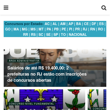
Concursos por Estado:
AC
|
AL
|
AM
|
AP
|
BA
|
CE
|
DF
|
ES
|
GO
|
MA
|
MG
|
MS
|
MT
|
PA
|
PB
|
PE
|
PI
|
PR
|
RJ
|
RN
|
RO
|
RR
|
RS
|
SC
|
SE
|
SP
|
TO
|
NACIONAL
ÁREA ADMINISTRATIVA
Salários de até R$ 19.400,00: 2
prefeituras no RJ estão com inscrições
de concursos abertas
CONCURSO NÍVEL FUNDAMENTAL
CONCURSO 