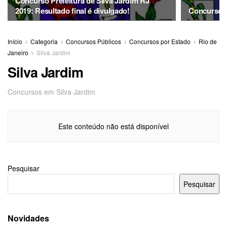
Concurso Prefeitura de Silva Jardim RJ
2019: Resultado final é divulgado!
Concurso P
Início
Categoria
Concursos Públicos
Concursos por Estado
Rio de
Janeiro
Silva Jardim
Silva Jardim
Concursos em Silva Jardim
Este conteúdo não está disponível
Pesquisar
Pesquisar
Novidades