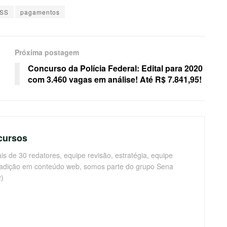
NSS
pagamentos
Próxima postagem
Concurso da Polícia Federal: Edital para 2020
com 3.460 vagas em análise! Até R$ 7.841,95!
cursos
s de 30 redatores, equipe revisão, estratégia, equipe
radição em conteúdo web, somos parte do grupo Sena
)