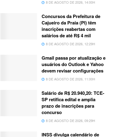
8 DE AGOSTO DE 2026, 14:00H
Concursos da Prefeitura de
Cajueiro da Praia (PI) têm
inscrições reabertas com
salários de até R$ 4 mil
8 DE AGOSTO DE 2026, 12:29H
Gmail passa por atualização e
usuários do Outlook e Yahoo
devem revisar configurações
8 DE AGOSTO DE 2026, 11:00H
Salário de R$ 20.940,20: TCE-
SP retifica edital e amplia
prazo de inscrições para
concurso
8 DE AGOSTO DE 2026, 09:29H
INSS divulga calendário de