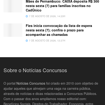
Mães de Pernambuco: CAIXA deposita R$ 300
nesta sexta (7) para famílias inscritas no
CadÚnico
7 DE AGOSTO DE 2026, 14:23H
Fies inicia convocação da lista de espera
nesta sexta (7); confira o prazo para
acompanhar as chamadas
7 DE AGOSTO DE 2026, 12:27H
Sobre o Notícias Concursos
O portal
Notícias Concursos
foi criado em 2010 com objetivo de
ajudar aqueles que almejam uma vaga na carreira pública,
através de notícias e dicas relacionadas a Concursos Públicos.
Com o passar dos anos ampliamos nosso editorial com:
Benefícios Sociais, Direitos do Trabalhador, Economia, entre