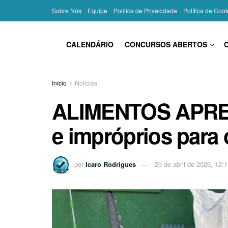
Sobre Nós
Equipe
Política de Privacidade
Política de Coo
CALENDÁRIO
CONCURSOS ABERTOS
Início
Notícias
ALIMENTOS APRE
e impróprios para
por
Icaro Rodrigues
20 de abril de 2026, 12: