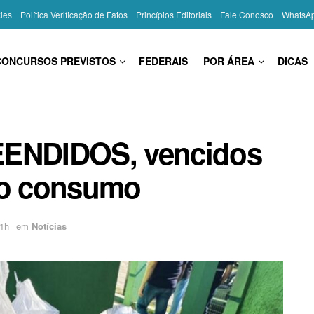
kies
Política Verificação de Fatos
Princípios Editoriais
Fale Conosco
WhatsA
CONCURSOS PREVISTOS
FEDERAIS
POR ÁREA
DICAS
ENDIDOS, vencidos
 o consumo
11h
em
Notícias