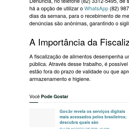
Denúncia, no telefone (82) 3312-5495, de s
há a opção de utilizar o
WhatsApp
(82) 987
dias da semana, para o recebimento de men
denúncias são anônimas, garantindo o sigi
A Importância da Fiscal
A fiscalização de alimentos desempenha u
pública. Através desse trabalho, é possível 
estão fora do prazo de validade ou que a
armazenamento e higiene.
Você
Pode Gostar
Gov.br revela os serviços digitais
mais acessados pelos brasileiros;
descubra quais são
4 DE AGOSTO DE 2026, 10:42H