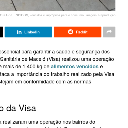
S APREENDIDOS, vencidos e impróprios para o consumo. Imagem: Reprodução
Linkedin
Reddit
essencial para garantir a saúde e segurança dos
Sanitária de Maceió (Visa) realizou uma operação
de mais de 1.400 kg de
e
alimentos vencidos
aca a importância do trabalho realizado pela Visa
estejam em conformidade com as normas
o da Visa
sa realizaram uma operação nos bairros do