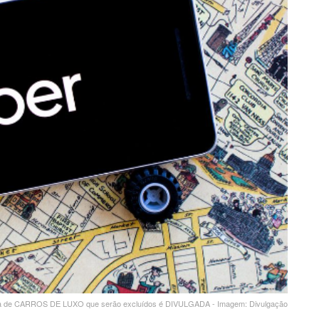
a de CARROS DE LUXO que serão excluídos é DIVULGADA - Imagem: Divulgação