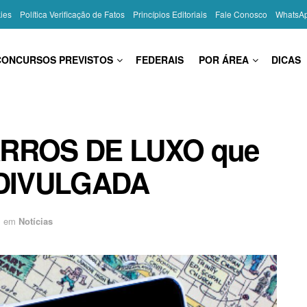
kies
Política Verificação de Fatos
Princípios Editoriais
Fale Conosco
WhatsA
CONCURSOS PREVISTOS
FEDERAIS
POR ÁREA
DICAS
CARROS DE LUXO que
é DIVULGADA
em
Notícias