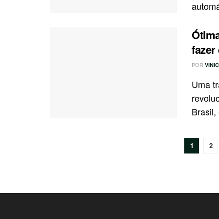
automát
Ótima
fazer
POR
VINI
Uma tr
revolu
Brasil,
1
2