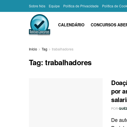
Sobre Nós
Equipe
Política de Privacidade
Política de Coo
CALENDÁRIO
CONCURSOS ABE
Início
Tag
trabalhadores
Tag:
trabalhadores
Doaçã
por a
salari
POR
QUÉZ
De aut