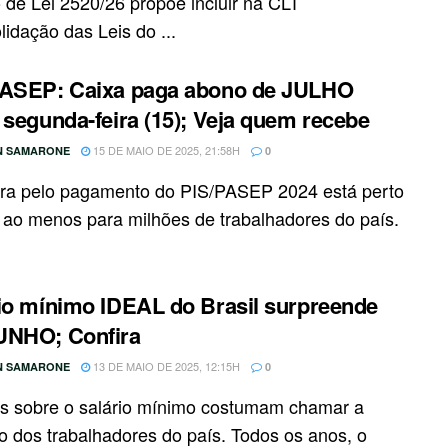
o de Lei 2520/26 propõe incluir na CLT
idação das Leis do ...
PASEP: Caixa paga abono de JULHO
 segunda-feira (15); Veja quem recebe
15 DE MAIO DE 2025, 21:58H
N SAMARONE
0
ra pelo pagamento do PIS/PASEP 2024 está perto
, ao menos para milhões de trabalhadores do país.
io mínimo IDEAL do Brasil surpreende
UNHO; Confira
13 DE MAIO DE 2025, 12:15H
N SAMARONE
0
as sobre o salário mínimo costumam chamar a
o dos trabalhadores do país. Todos os anos, o