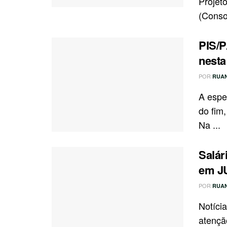
Projet
(Consol
PIS/
nesta
POR
RUA
A espe
do fim
Na ...
Salár
em J
POR
RUA
Notíci
atençã