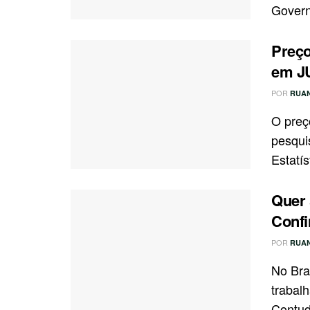
Governo
Preço
em JU
POR
RUA
O preç
pesqui
Estatí
Quer
Confi
POR
RUA
No Bra
trabalh
Contud