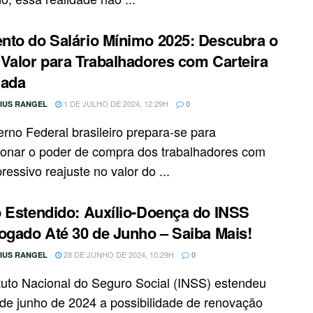
to do Salário Mínimo 2025: Descubra o
Valor para Trabalhadores com Carteira
nada
1 DE JULHO DE 2024, 12:29H
CIUS RANGEL
0
rno Federal brasileiro prepara-se para
ionar o poder de compra dos trabalhadores com
essivo reajuste no valor do ...
 Estendido: Auxílio-Doença do INSS
ogado Até 30 de Junho – Saiba Mais!
28 DE JUNHO DE 2024, 10:29H
CIUS RANGEL
0
ituto Nacional do Seguro Social (INSS) estendeu
 de junho de 2024 a possibilidade de renovação