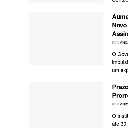
Aumen
Novo 
Assi
POR
VINI
O Gove
impuls
um expr
Prazo
Prorr
POR
VINI
O Inst
até 30