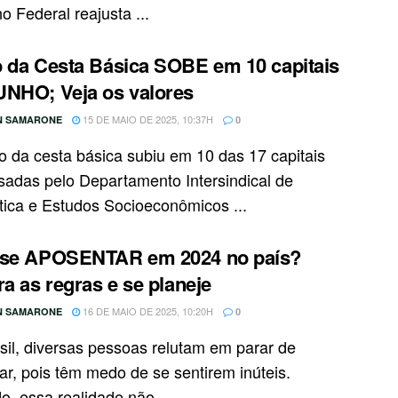
 Federal reajusta ...
 da Cesta Básica SOBE em 10 capitais
NHO; Veja os valores
15 DE MAIO DE 2025, 10:37H
N SAMARONE
0
o da cesta básica subiu em 10 das 17 capitais
sadas pelo Departamento Intersindical de
stica e Estudos Socioeconômicos ...
 se APOSENTAR em 2024 no país?
ra as regras e se planeje
16 DE MAIO DE 2025, 10:20H
N SAMARONE
0
sil, diversas pessoas relutam em parar de
ar, pois têm medo de se sentirem inúteis.
o, essa realidade não ...