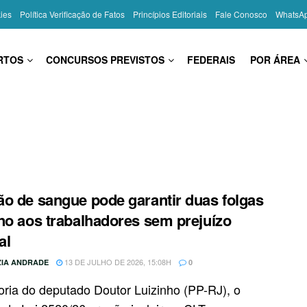
kies
Política Verificação de Fatos
Princípios Editoriais
Fale Conosco
WhatsA
RTOS
CONCURSOS PREVISTOS
FEDERAIS
POR ÁREA
o de sangue pode garantir duas folgas
no aos trabalhadores sem prejuízo
al
13 DE JULHO DE 2026, 15:08H
IA ANDRADE
0
oria do deputado Doutor Luizinho (PP-RJ), o