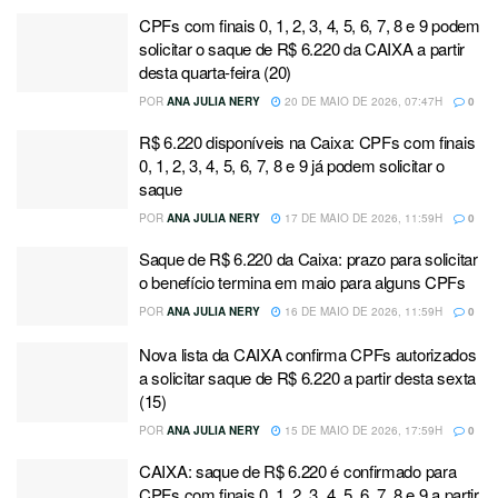
CPFs com finais 0, 1, 2, 3, 4, 5, 6, 7, 8 e 9 podem
solicitar o saque de R$ 6.220 da CAIXA a partir
desta quarta-feira (20)
POR
ANA JULIA NERY
20 DE MAIO DE 2026, 07:47H
0
R$ 6.220 disponíveis na Caixa: CPFs com finais
0, 1, 2, 3, 4, 5, 6, 7, 8 e 9 já podem solicitar o
saque
POR
ANA JULIA NERY
17 DE MAIO DE 2026, 11:59H
0
Saque de R$ 6.220 da Caixa: prazo para solicitar
o benefício termina em maio para alguns CPFs
POR
ANA JULIA NERY
16 DE MAIO DE 2026, 11:59H
0
Nova lista da CAIXA confirma CPFs autorizados
a solicitar saque de R$ 6.220 a partir desta sexta
(15)
POR
ANA JULIA NERY
15 DE MAIO DE 2026, 17:59H
0
CAIXA: saque de R$ 6.220 é confirmado para
CPFs com finais 0, 1, 2, 3, 4, 5, 6, 7, 8 e 9 a partir