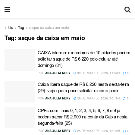
Início
Tag
saque da caixa em maio
Tag:
saque da caixa em maio
CAIXA informa: moradores de 10 cidades podem
solicitar saque de R$ 6.220 pelo celular até
domingo (31)
POR
ANA JULIA NERY
30 DE MAIO DE 2026, 11:59H
0
Caixa libera saque de R$ 6.220 nesta sexta-feira
(29): veja quem pode solicitar e como pedir
POR
ANA JULIA NERY
29 DE MAIO DE 2026, 20:19H
0
CPFs com finais 0, 1, 2, 3, 4, 5, 6, 7, 8 e 9 já
podem sacar R$ 2.900 na conta da Caixa nesta
segunda-feira (25)
POR
ANA JULIA NERY
25 DE MAIO DE 2026, 16:49H
0