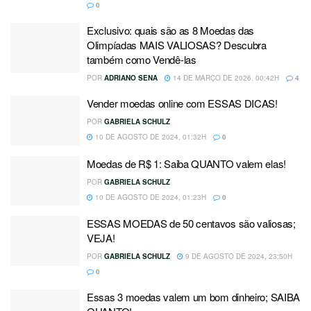
0
Exclusivo: quais são as 8 Moedas das
Olimpíadas MAIS VALIOSAS? Descubra
também como Vendê-las
POR
ADRIANO SENA
14 DE MARÇO DE 2026, 00:42H
4
Vender moedas online com ESSAS DICAS!
POR
GABRIELA SCHULZ
10 DE AGOSTO DE 2024, 01:32H
0
Moedas de R$ 1: Saiba QUANTO valem elas!
POR
GABRIELA SCHULZ
10 DE AGOSTO DE 2024, 01:23H
0
ESSAS MOEDAS de 50 centavos são valiosas;
VEJA!
POR
GABRIELA SCHULZ
9 DE AGOSTO DE 2024, 23:50H
0
Essas 3 moedas valem um bom dinheiro; SAIBA