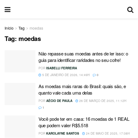
Início
Tag
moedas
Tag:
moedas
Não repasse suas moedas antes de ler isso: o
guia para identificar raridades no seu cofre!
POR
ISABELLI FERREIRA
5 DE JANEIRO DE 2026, 14:49H
0
As moedas mais raras do Brasil: quais são, e
quanto vale cada uma delas
POR
AÉCIO DE PAULA
26 DE MARÇO DE 2025, 11:12H
1
Você pode ter em casa: 16 moedas de 1 REAL
que podem valer R$5.518
POR
KAROLAYNE SANTOS
24 DE MAIO DE 2025, 17:08H