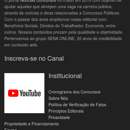
O portal
Notícias Concursos
foi criado em 2010 com objetivo de
ajudar aqueles que almejam uma vaga na carreira pública,
através de notícias e dicas relacionadas a Concursos Públicos.
Com o passar dos anos ampliamos nosso editorial com:
Benefícios Sociais, Direitos do Trabalhador, Economia, entre
outros. Nossos conteúdos prezam pela qualidade e objetividade.
Pertencemos ao grupo SENA ONLINE, 20 anos de credibilidade
em conteúdo web.
Inscreva-se no Canal
Institucional
Cronograma dos Concursos
Sobre Nós
Política de Verificação de Fatos
Príncipios Editorais
Privacidade
Propriedade e Financiamento