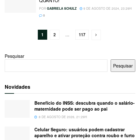
QUANTO!
POR
GABRIELA SCHULZ
9 DE AGOSTO DE 2024, 23:29H
0
1
2
…
117
Pesquisar
Pesquisar
Novidades
Benefício do INSS: descubra quando o salário-
maternidade pode ser pago ao pai
8 DE AGOSTO DE 2026, 21:29H
Celular Seguro: usuários podem cadastrar
aparelho e ativar proteção contra roubo e furto