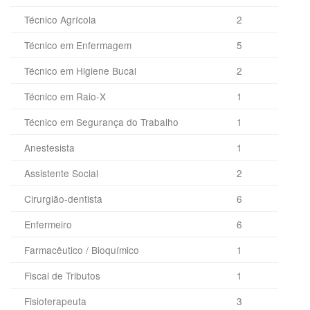
Técnico Agrícola
2
Técnico em Enfermagem
5
Técnico em Higiene Bucal
2
Técnico em Raio-X
1
Técnico em Segurança do Trabalho
1
Anestesista
1
Assistente Social
2
Cirurgião-dentista
6
Enfermeiro
6
Farmacêutico / Bioquímico
1
Fiscal de Tributos
1
Fisioterapeuta
3