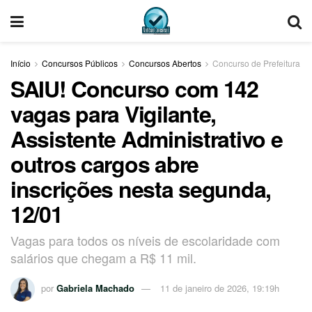
Início
Concursos Públicos
Concursos Abertos
Concurso de Prefeitura
SAIU! Concurso com 142
vagas para Vigilante,
Assistente Administrativo e
outros cargos abre
inscrições nesta segunda,
12/01
Vagas para todos os níveis de escolaridade com
salários que chegam a R$ 11 mil.
por
Gabriela Machado
11 de janeiro de 2026, 19:19h