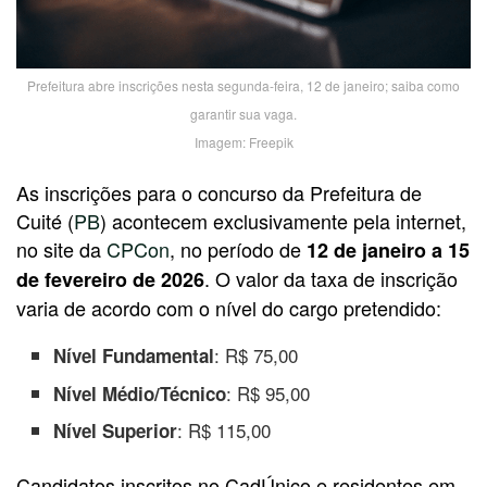
Prefeitura abre inscrições nesta segunda-feira, 12 de janeiro; saiba como
garantir sua vaga.
Imagem: Freepik
As inscrições para o concurso da Prefeitura de
Cuité (
PB
) acontecem exclusivamente pela internet,
no site da
CPCon
, no período de
12 de janeiro a 15
. O valor da taxa de inscrição
de fevereiro de 2026
varia de acordo com o nível do cargo pretendido:
: R$ 75,00
Nível Fundamental
: R$ 95,00
Nível Médio/Técnico
: R$ 115,00
Nível Superior
Candidatos inscritos no CadÚnico e residentes em