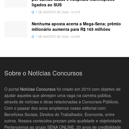
ligados ao SUS
7 DE AGOSTO DE 2026, 10:47H
Nenhuma aposta acerta a Mega-Sena; prêmio
milionário aumenta para R$ 165 milhões
7 DE AGOSTO DE 2026, 10:33H
Sobre o Notícias Concursos
O portal
Notícias Concursos
foi criado em 2010 com objetivo de
ajudar aqueles que almejam uma vaga na carreira pública,
através de notícias e dicas relacionadas a Concursos Públicos.
Com o passar dos anos ampliamos nosso editorial com:
Benefícios Sociais, Direitos do Trabalhador, Economia, entre
outros. Nossos conteúdos prezam pela qualidade e objetividade.
Pertencemos ao grupo SENA ONLINE, 20 anos de credibilidade