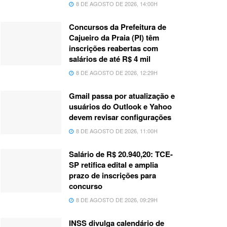
8 DE AGOSTO DE 2026, 14:00H
Concursos da Prefeitura de
Cajueiro da Praia (PI) têm
inscrições reabertas com
salários de até R$ 4 mil
8 DE AGOSTO DE 2026, 12:29H
Gmail passa por atualização e
usuários do Outlook e Yahoo
devem revisar configurações
8 DE AGOSTO DE 2026, 11:00H
Salário de R$ 20.940,20: TCE-
SP retifica edital e amplia
prazo de inscrições para
concurso
8 DE AGOSTO DE 2026, 09:29H
INSS divulga calendário de