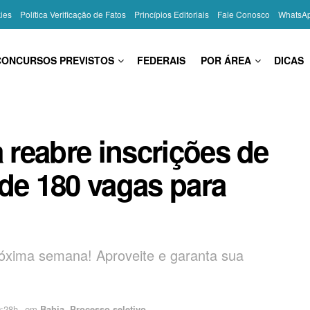
kies
Política Verificação de Fatos
Princípios Editoriais
Fale Conosco
WhatsA
CONCURSOS PREVISTOS
FEDERAIS
POR ÁREA
DICAS
a reabre inscrições de
de 180 vagas para
róxima semana! Aproveite e garanta sua
0:28h
em
Bahia
,
Processo seletivo