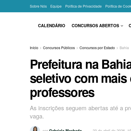
Sobre Nós
Equipe
Política de Privacidade
Política de Coo
CALENDÁRIO
CONCURSOS ABERTOS
Início
Concursos Públicos
Concursos por Estado
Bahia
Prefeitura na Bahi
seletivo com mais 
professores
As inscrições seguem abertas até a p
vaga.
por
Gabriela Machado
23 de abril de 2026, 1