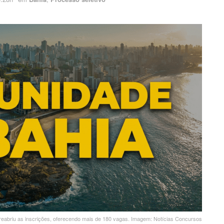
 reabriu as inscrições, oferecendo mais de 180 vagas. Imagem: Notícias Concursos