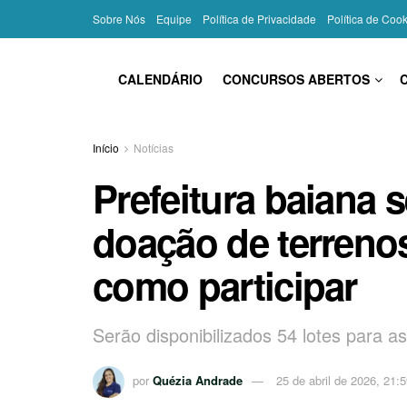
Sobre Nós
Equipe
Política de Privacidade
Política de Coo
CALENDÁRIO
CONCURSOS ABERTOS
Início
Notícias
Prefeitura baiana s
doação de terreno
como participar
Serão disponibilizados 54 lotes para a
por
Quézia Andrade
25 de abril de 2026, 21: