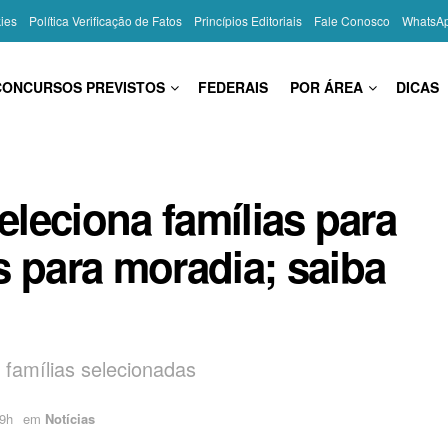
kies
Política Verificação de Fatos
Princípios Editoriais
Fale Conosco
WhatsA
CONCURSOS PREVISTOS
FEDERAIS
POR ÁREA
DICAS
eleciona famílias para
s para moradia; saiba
s famílias selecionadas
59h
em
Notícias