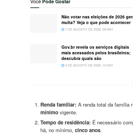
Você
Pode Gostar
Não votar nas eleições de 2026 ger
multa? Veja o que pode acontecer
7 DE AGOSTO DE 2026, 09:56H
Gov.br revela os serviços digitais
mais acessados pelos brasileiros;
descubra quais são
4 DE AGOSTO DE 2026, 10:42H
A renda total da família 
Renda familiar:
vigente.
mínimo
É necessário comp
Tempo de residência:
há, no mínimo,
.
cinco anos