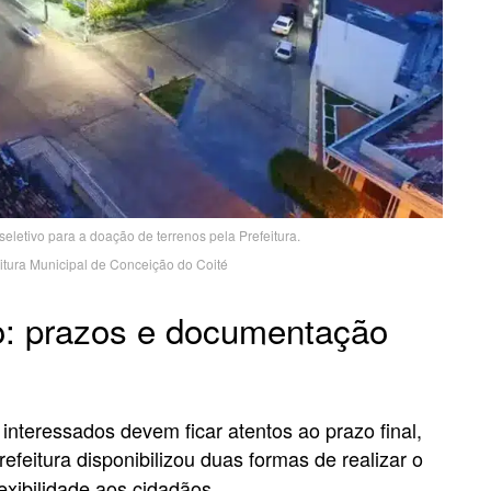
eletivo para a doação de terrenos pela Prefeitura.
tura Municipal de Conceição do Coité
ão: prazos e documentação
 interessados devem ficar atentos ao prazo final,
prefeitura disponibilizou duas formas de realizar o
lexibilidade aos cidadãos.