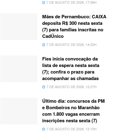
7 DE AGOSTO DE 2026, 17:08H
Mães de Pernambuco: CAIXA
deposita R$ 300 nesta sexta
(7) para famílias inscritas no
CadÚnico
7 DE AGOSTO DE 2026, 14:23H
Fies inicia convocação da
lista de espera nesta sexta
(7); confira o prazo para
acompanhar as chamadas
7 DE AGOSTO DE 2026, 12:27H
Último dia: concursos da PM
e Bombeiros no Maranhão
com 1.800 vagas encerram
inscrições nesta sexta (7)
7 DE AGOSTO DE 2026, 12:15H