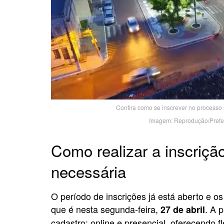
Confira como se inscrever no processo s
Imagem: Reprodução/Prefei
Como realizar a inscriç
necessária
O período de inscrições já está aberto e os
que é nesta segunda-feira,
. A 
27 de abril
cadastro: online e presencial, oferecendo f